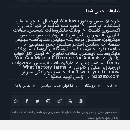
تبلیغات متنی شما
خرید لایسنس ویندوز Windows اورجینال
🔹
چرا حساب
استاندارد آمارکتس
🔹
نحوه ثبت شرکت در شهر کرمان
🔹
اکسسوری کابینت
🔹
وبلاگ مایکروسافت لایسنس: مقالات
فناوری
🔹
بهترین وکیل شیراز
🔹
پودر سیلیس-سیلیس
میکرونیزه-سیلیس درجه یک-سیلیس سندبلاست-سیلیس
تصفیه آب-سیلیس استخر-سیلیس چمن مصنوعی
🔹
ساچمه نقره
🔹
قیمت گیت فروشگاهی نیوسک
🔹
وبلاگ
مایکروسافت لایسنس: مقالات فناوری
🔹
لوستر اتاق خواب
لاله زار
🔹
You Can Make a Difference for Animals
Today
🔹
عمل بینی
🔹
مایکروسافت لایسنس: محصولات
اورجینال، اصلی و قانونی
🔹
What factory farms
don’t want you to know
🔹
سبزیتو: زندگی سبز تو -
Sabzito.com
🔹
آژانس تولید محتوا
🔹
خانه
فروشگاه
فراخوان جذب اسپانسر
تماس با ما
تمام حقوق مادی و معنوی این سایت متعلق به نذیر کرمان می باشد و استفاده از مطالب
با ذکر منبع بلامانع است.
طراحی سایت : شرکت فراز رایانه