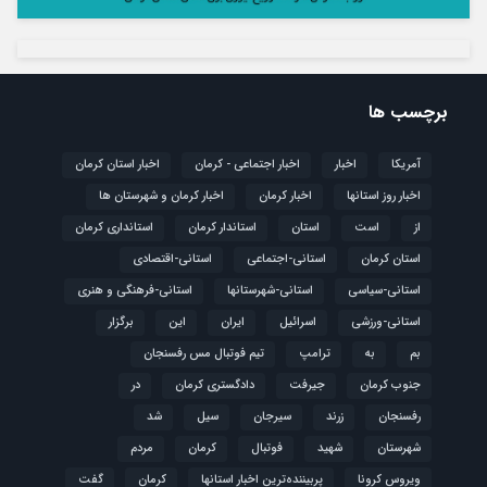
برچسب ها
آمریکا
اخبار
اخبار اجتماعی - کرمان
اخبار استان کرمان
اخبار روز استانها
اخبار کرمان
اخبار کرمان و شهرستان ها
از
است
استان
استاندار کرمان
استانداری کرمان
استان کرمان
استانی-اجتماعی
استانی-اقتصادی
استانی-سیاسی
استانی-شهرستانها
استانی-فرهنگی و هنری
استانی-ورزشی
اسرائیل
ایران
این
برگزار
بم
به
ترامپ
تیم فوتبال مس رفسنجان
جنوب کرمان
جیرفت
دادگستری کرمان
در
رفسنجان
زرند
سیرجان
سیل
شد
شهرستان
شهید
فوتبال
كرمان
مردم
ویروس کرونا
پربیننده‌ترین اخبار استانها
کرمان
گفت