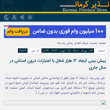
نام کاربری یا نشانی ایمیل
اینستاگرام
تلگرام
روبیکا
ایتا
صفحه نخست
شبکه اطلاع رسانی راه دانا
رمز عبور
انتشار :
26 - مرداد - 1400 - 17 - اوت - 2021 - 11:44
کد خبر :
3724
پیش بینی ایجاد ۱۲ هزار شغل با اعتبارات درون استانی در
مرا به خاطر بسپار
سال جاری
علی زینی وند از ایجاد ۱۲ هزار شغل از توانمندی داخلی استان با محوریت کمیته امداد
و بانک رسالت خبر داد. به گزارش فت فتو، علی زینی‌وند استاندار کرمان صبح امروز در
رزمایش توزیع ۴۰۰ دستگاه کولر گازی بین مددجویان کمیته امداد، ضمن تسلیت فرا
رسیدن ایام تاسوعا و عاشورای حسینی اظهار کرد: در این […]