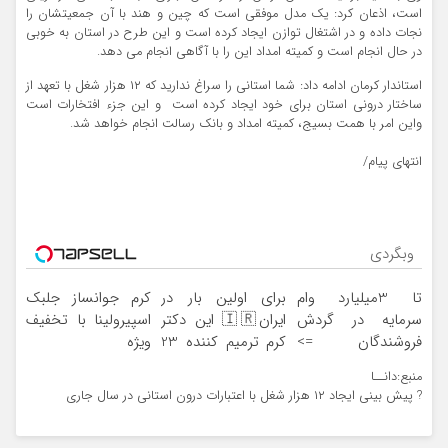
است، اذعان کرد: یک مدل موفقی است که چین و هند با آن جمعیتشان را
نجات داده و در اشتغال توازن ایجاد کرده است و این طرح در استان به خوبی
در حال انجام است و کمیته امداد این را با آگاهی انجام می دهد.
استاندار کرمان ادامه داد: شما استانی را سراغ ندارید که ۱۲ هزار شغل با تعهد از
ساختار درونی استان برای خود ایجاد کرده است و این جزء افتخارات است
واین امر با همت بسیج، کمیته امداد و بانک رسالت انجام خواهد شد.
انتهای پیام/
وبگردی
تا 3میلیارد وام
برای اولین بار در
کرم جوانساز جلبک
سرمایه در گردش
ایران🇮🇷 این دکتر
اسپیرولینا با تخفیف
فروشندگان =>
کرم ترمیم کننده 23
ویژه
فروشگاهت رو ثبت
روزه ساخت!
منبع:دانــا
کن
? پیش بینی ایجاد ۱۲ هزار شغل با اعتبارات درون استانی در سال جاری