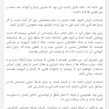
وی ادامه داد: نکته نگران کننده این بود که مادران باردار و کودک سه ساله در
بین فوتی ها قرار داشت.
استاندار کرمان افزود: همه استان با تمام بضاعتش پای کار آمده است و اگر
مردم همکاری کنند امید طی ۱۰ روز آینده بتوانیم روند صعودی را کنترل کنیم.
زینی وند عنوان کرد: در حال حاضر دیگر نیازمندان آن کسانی نیستند که تحت
پوشش کمیته امداد و گروه های شناخته شده که سالها برای آن ها شناسنامه
درست شده و بانک اطلاعاتی داریم، باشند، بلکه از افراد آبرومند و متمکنی
هستند که شغلشان مبتنی بر تجارتی بوده و یا شغلی بوده که دراین ایام
کرونایی آن را از دست داده اند و نیازمند نان شبشان هستند.
وی تصریح کرد: من مطمئن هستم با همتی که فرمانده سپاه ثارالله دارند و با
کمک سایر دستگاه ها از جمله ستاد اجرایی و هلال احمر از تمام توان استان
استفاده خواهیم کرد تا بتوانیم به خانواده هایی که گمنام و آبرومند هستند
خدمات رسانی کنیم.
استاندار کرمان ادامه داد: از کمیته امداد به دلیل شبکه سازی اجتماعی که در
مشاغل خرد خانگی انجام داده است قدردانی و تشکر می کنم.
زینی وند همچنین از ایجاد ۱۲ هزار شغل از توانمندی داخلی استان با محوریت
کمیته امداد و بانک رسالت خبر داد.
وی با تاکید بر اینکه استان کرمان از سرآمدان اجرای شبکه اجتماعی کارآفرینی