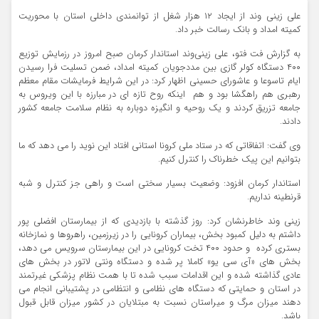
علی زینی وند از ایجاد ۱۲ هزار شغل از توانمندی داخلی استان با محوریت
کمیته امداد و بانک رسالت خبر داد.
به گزارش فت فتو، علی زینی‌وند استاندار کرمان صبح امروز در رزمایش توزیع
۴۰۰ دستگاه کولر گازی بین مددجویان کمیته امداد، ضمن تسلیت فرا رسیدن
ایام تاسوعا و عاشورای حسینی اظهار کرد: در این شرایط فرمایشات مقام معظم
رهبری هم راهگشا بود و هم اینکه روح تازه ای در مبارزه با این ویروس به
جامعه تزریق کردند و یک روحیه و انگیزه دوباره به نظام سلامت جامعه کشور
دادند.
وی گفت: اتفاقاتی که در ستاد ملی کرونا استانی افتاد این نوید را می دهد که ما
بتوانیم این پیک خطرناک را کنترل کنیم.
استاندار کرمان افزود: وضعیت بسیار سختی است و راهی جز کنترل و شبه
قرنطینه نداریم.
زینی وند خاطرنشان کرد: روز گذشته با بازدیدی که از بیمارستان افضلی پور
داشتم به دلیل کمبود بخش، بیماران کرونایی را در زیرزمین، راهروها و نمازخانه
بستری کرده و حدود ۴۰۰ تخت کرونایی در این بیمارستان سرویس می دهد،
بخش های «آی سی یو» کاملا پر شده و دستگاه ونتی لاتور در بخش های
عادی گذاشته شده و این اقدامات سبب شده تا با همت نظام پزشکی غیرتمند
در استان و حمایتی که دستگاه های نظامی و انتظامی در پشتیبانی انجام می
دهند میزان مرگ و میراستان نسبت به مبتلایان در کشور میزان قابل قبول
باشد.