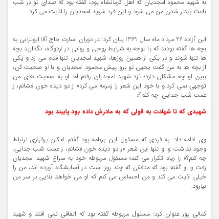
به شهید محمود امجدیان که اهل کرمانشاه بود، گفته بود که صدای تو در شب
باعث بیدار شدن من می شود و این فرد شهید امجدیان را اذیت می کرد.
این آزاده 26 مرداد ماه سال 1369 بیان کرد: در دوران اسارت حاج آقا ابوترابی به
بچه ها گفته بودند که با توجه به شرایط روحی و روانی در اردوگاه، نگذارید بچه
ها تنها شوند و در یکی از همین روزها، شهید امجدیان تنها قدم می زد و یکی
از بچه ها به من گفت یحیی تو برو پیش محمود امجدیان و با او صحبت کن،
ببین او چه مشکلی دارد؛ نزد شهید امجدیان رفتم اما او به صحبت های من
توجهی نمی کرد و با خود این شعر را زمزمه می کرد« ز دو دیده خون فشانم، ز
غمت شب جدایی. چه کنم؟»
شهیدی که تا شهادت به قولی که به مادرش داده بود پایبند بود
وی ادامه داد: به فردی که مسئول این برنامه بود گفتم امکان برقراری ارتباط
وجود نداشت و او تنها این شعر «ز دو دیده خون فشانم، ز غمت شب جدایی.
چه کنم؟» را زیاد تکرار می کند؛ مسئول مربوطه خود به سراغ شهید امجدیان
رفت و او گفته بود که منافقی که چند روز است در آسایشگاه آورده اند، من را
خیلی اذیت می کند و من احساس می کنم که او می خواهد بلایی بر سر من
بیارود.
کمالی پور عنوان کرد: مسئول مربوطه گفته بود که اتفاقی نمی افتد و شهید