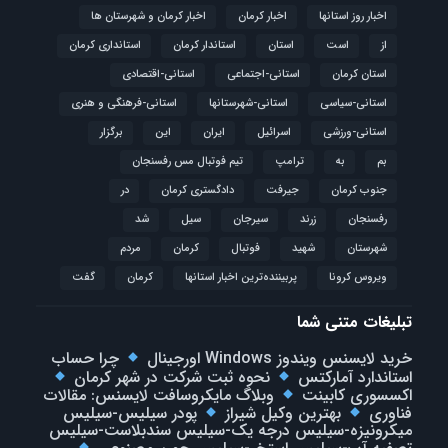
اخبار روز استانها
اخبار کرمان
اخبار کرمان و شهرستان ها
از
است
استان
استاندار کرمان
استانداری کرمان
استان کرمان
استانی-اجتماعی
استانی-اقتصادی
استانی-سیاسی
استانی-شهرستانها
استانی-فرهنگی و هنری
استانی-ورزشی
اسرائیل
ایران
این
برگزار
بم
به
ترامپ
تیم فوتبال مس رفسنجان
جنوب کرمان
جیرفت
دادگستری کرمان
در
رفسنجان
زرند
سیرجان
سیل
شد
شهرستان
شهید
فوتبال
كرمان
مردم
ویروس کرونا
پربیننده‌ترین اخبار استانها
کرمان
گفت
تبلیغات متنی شما
خرید لایسنس ویندوز Windows اورجینال
چرا حساب
استاندارد آمارکتس
نحوه ثبت شرکت در شهر کرمان
اکسسوری کابینت
وبلاگ مایکروسافت لایسنس: مقالات
فناوری
بهترین وکیل شیراز
پودر سیلیس-سیلیس
میکرونیزه-سیلیس درجه یک-سیلیس سندبلاست-سیلیس