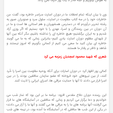
به هوش بیاوریم و البته مادر تا یک روز حرف نمی زدند.
وی با بیان اینکه تمام لحظات ما در دوران اسارت سراسر خاطره بود، گفت: من
خاطرات خود را در سه کتاب مقاومت در اسارت، سلول سرد و صنوبران صبور به
رشته تحریر درآوردم که در دسترس همشهریان و هم استانی ها است و ما در
آن دوران در بین رزمندگان و اسرا، عهدی را با خود بستیم که اگر روزی آزاد
شدیم و به ایران برگشتیم؛ هیچ خاطره ای را نداشته باشیم، مگر آنکه بین آنها
از شهدای مظلوم دوران اسارت یادی کنیم؛ بنابراین زمانی که به ما می گویند
خاطره ای بیان کنید ما سعی می کنیم از کسانی بگوییم که امروز نیستند و
شاهد و ناظر بر رفتار ما هستند.
شعری که شهید محمود امجدیان زمزمه می کرد
کمالی پور اظهار کرد: در دوران اسارات برای آنکه روحیه مقاومت بین اسرا را خُرد
کنند، از بین نیروهای خود فروخته که عضو سازمان منافقین بودند را در بین
اسرا قرار می دادند تا آنها با حمایت عراقی ها، اسرای ایرانی را اذیت کنند.
این رزمنده دوران دفاع مقدس افزود: برنامه ما بر این بود که نماز شب می
خواندیم و دعا برگزار می کردیم و زمانی که منافقین در آسایشگاه های ما قرار
می گرفتند؛ آنها برنامه های ما را به عراقی ها می گفتند و آنها ما را آزار می دادند؛
در یکی از این شب ها منافقی که در آسایشگاه ما آمده بود، در نیمه های شب