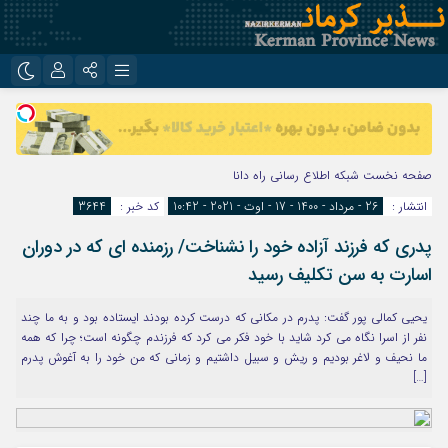
نام کاربری یا نشانی ایمیل
اینستاگرام
تلگرام
روبیکا
ایتا
صفحه نخست
شبکه اطلاع رسانی راه دانا
رمز عبور
انتشار :
26 - مرداد - 1400 - 17 - اوت - 2021 - 10:42
کد خبر :
3644
پدری که فرزند آزاده خود را نشناخت/ رزمنده ای که در دوران
مرا به خاطر بسپار
اسارت به سن تکلیف رسید
یحیی کمالی پور گفت: پدرم در مکانی که درست کرده بودند ایستاده بود و به ما چند
نفر از اسرا نگاه می کرد شاید با خود فکر می کرد که فرزندم چگونه است؛ چرا که همه
ما نحیف و لاغر بودیم و ریش و سبیل داشتیم و زمانی که من خود را به آغوش پدرم
[…]