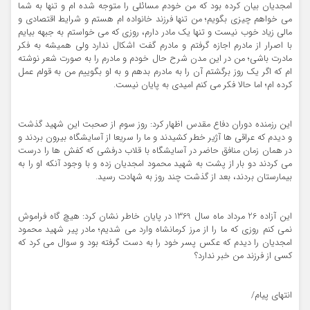
امجدیان بیان کرده بود که من خودم مسائلی را متوجه شده ام و تنها به شما
می خواهم چیزی بگویم؛ من تنها فرزند خانواده ام هستم و شرایط اقتصادی و
مالی زیاد خوب نیست و تنها یک مادر دارم، روزی که می خواستم به جبهه بیایم
با اصرار از مادرم اجازه گرفتم و مادرم گفت اشکال ندارد ولی همیشه به فکر
مادرت باشی؛ من در این مدن شرح حال خودم و مادرم را به صورت شعر نوشته
ام که اگر یک روز برگشتم آن را به مادرم بدهم و به او بگوییم من به قولم عمل
کرده ام؛ اما حالا فکر می کنم امیدی به پایان نیست.
این رزمنده دوران دفاع مقدس اظهار کرد: روز سوم از صحبت این شهید گذشت
و دیدم که عراقی ها آژیر خطر کشیدند و ما را سریعا از آسایشگاه بیرون بردند و
در همان زمان منافق حاضر در آسایشگاه با قلاب درفشی که کفش ها را درست
می کردند دو بار از پشت به شهید محمود امجدیان زده و با وجود آنکه او را به
بیمارستان بردند، بعد از گذشت چند روز به شهادت رسید.
این آزاده 26 مرداد ماه سال 1369 در پایان خاطر نشان کرد: هیچ گاه فراموش
نمی کنم روزی که ما را از مرز کرمانشاه وارد می شدیم؛ مادر پیر شهید محمود
امجدیان را دیدم که عکس پسر خود را به دست گرفته بود و سوال می کرد که
کسی از فرزند من خبر ندارد؟
انتهای پیام/