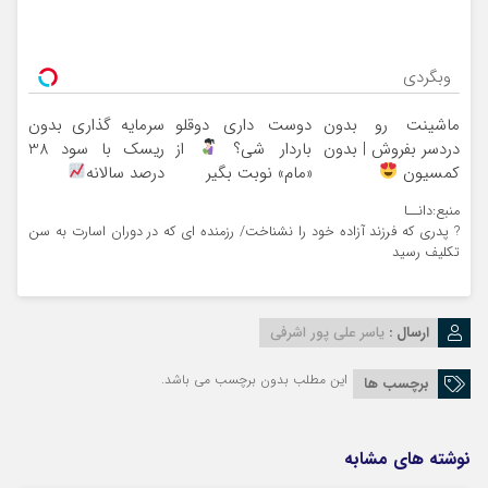
وبگردی
ماشینت رو بدون
دوست داری دوقلو
سرمایه گذاری بدون
دردسر بفروش | بدون
باردار شی؟
از
ریسک با سود 38
کمسیون
«مام» نوبت بگیر
درصد سالانه
منبع:دانــا
? پدری که فرزند آزاده خود را نشناخت/ رزمنده ای که در دوران اسارت به سن
تکلیف رسید
ارسال :
یاسر علی پور اشرفی
این مطلب بدون برچسب می باشد.
برچسب ها
نوشته های مشابه