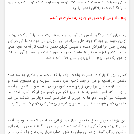
خاکی جیرفت به سمت کرمان حرکت کردیم و خداوند کمک کرد و کسی جلوی
ما را نگرفت و به پادگان قدس رفتیم.
پنج ماه پس از حضور در جبهه به اسارت در آمدم
وی بیان کرد: پادگان قدس در آن زمان تازه فعالیت خود را آغاز کرده بود و
اولین دوره ای بود که بچه های سپاه در آن آموزش می دیدند؛ ما نیز در این
پادگان چهل روز آموزش دیدم و سپس گردان قدس در تیپ ثارالله به جبهه های
جنوب کشور اعزام شد؛ پنج ماه در جبهه حضور داشتیم و بعد از آن عملیات
والفجر یک در تاریخ 22 فروردین سال 1362 انجام شد.
کمالی پور اظهار کرد: عملیات والفجر یک را که انجام می دادیم به محاصره
دشمن در آمدیم و من از چند ناحیه سر، دست، صورت و پا مجروح شدم و
ساعت یازده همان روز پس از پنج ماه حضور در جبهه به اسارت دشمن در آمدم
و زمانی که اسیر شدم به همه چیز فکر می کردم جز اینکه اسیر شده ام؛
همیشه می گویند آدم ها به چیزی که فکر نمی کنند دچار می شوند؛ من نیز
فکر می کردم شهید، جانباز و یا مجروح شوم ولی فکر نمی کردم که اسیر شوم.
این رزمنده دوران دفاع مقدس ابراز کرد: زمانی که اسیر شدیم با وجود آنکه
مجروح بودم و جثه کوچکی داشتم، دست و پای من را گرفتند و من را به بالای
ماشین پرتاپ کردند و در آن زمان به شهر الاماره عراق رسیدم و یک شب ما را