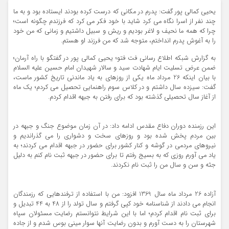
یحیی کمالی پور گفت: پدرم در مکانی که درست کرده بودند ایستاده بود و به ما
چند نفر از اسرا نگاه می کرد شاید با خود فکر می کرد که فرزندم چگونه است؛
چرا که همه ما نحیف و لاغر بودیم و ریش و سبیل داشتیم و زمانی که من خود
را به آغوش پدرم انداختم، متوجه شد که من فرزند او هستم.
به گزارش شبکه اطلاع رسانی فت فتو؛ یحیی کمالی پور در گفتگو با راه آرمان؛
ضمن عرض تسلیت ایام شهادت سید و سالار شهیدان امام حسین علیه السلام
با بیان اینکه 26 مرداد ماه یکی از روزهای به یاد ماندنی تاریخ کشور ماست،
گفت: سیزده سال داشتم و در کلاس سوم راهنمایی تحصیل می کردم؛ یک ماه
از آغاز سال تحصیلی گذشته بود که برای رفتن به جبهه اقدام کردم.
این رزمنده دوران دفاع مقدس ادامه داد: در آن زمان موضوع جنگ و جبهه در
بین مردم پخش شده بود و روزهای سخت و دشواری را می گذراندیم و
نیروهای مردمی در گوشه و کنار کشور برای حضور در جبهه اقدام می کردند؛ به
یاد می آورم روزی که به بسیج رفتم تا برای حضور در جبهه ثبت نام کنم به دلیل
جثه و سن و سال من را ثبت نام نکردند.
آزاده 26 مرداد ماه سال 1369 افزود: من با استفاده از ترفندهایی که رزمندگان
انجام می دادند از شناسنامه خود کپی گرفتم و سال تولد را از 48 به 44 تبدیل و
برای ثبت نام اقدام کردم؛ اما با این شرایط نتوانستم رضایت مسئولان سپاه
شهرستان را به دست آورم و بدون رضایت آنها سوار مینی بوس شدم و از جاده