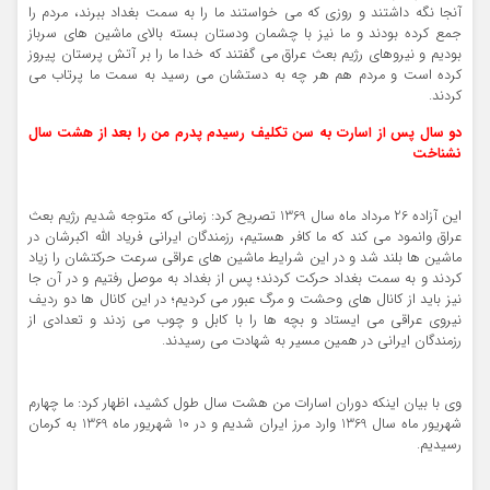
آنجا نگه داشتند و روزی که می خواستند ما را به سمت بغداد ببرند، مردم را
جمع کرده بودند و ما نیز با چشمان ودستان بسته بالای ماشین های سرباز
بودیم و نیروهای رژیم بعث عراق می گفتند که خدا ما را بر آتش پرستان پیروز
کرده است و مردم هم هر چه به دستشان می رسید به سمت ما پرتاب می
کردند.
دو سال پس از اسارت به سن تکلیف رسیدم پدرم من را بعد از هشت سال
نشناخت
این آزاده 26 مرداد ماه سال 1369 تصریح کرد: زمانی که متوجه شدیم رژیم بعث
عراق وانمود می کند که ما کافر هستیم، رزمندگان ایرانی فریاد الله اکبرشان در
ماشین ها بلند شد و در این شرایط ماشین های عراقی سرعت حرکتشان را زیاد
کردند و به سمت بغداد حرکت کردند؛ پس از بغداد به موصل رفتیم و در آن جا
نیز باید از کانال های وحشت و مرگ عبور می کردیم؛ در این کانال ها دو ردیف
نیروی عراقی می ایستاد و بچه ها را با کابل و چوب می زدند و تعدادی از
رزمندگان ایرانی در همین مسیر به شهادت می رسیدند.
وی با بیان اینکه دوران اسارات من هشت سال طول کشید، اظهار کرد: ما چهارم
شهریور ماه سال 1369 وارد مرز ایران شدیم و در 10 شهریور ماه 1369 به کرمان
رسیدیم.