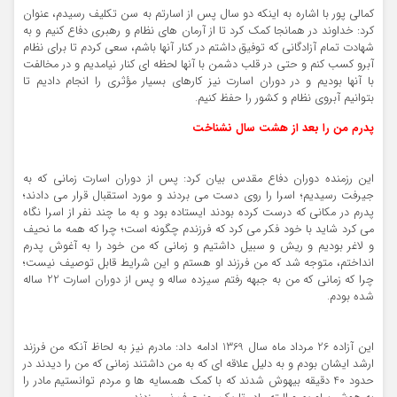
کمالی پور با اشاره به اینکه دو سال پس از اسارتم به سن تکلیف رسیدم، عنوان
کرد: خداوند در همانجا کمک کرد تا از آرمان های نظام و رهبری دفاع کنیم و به
شهادت تمام آزادگانی که توفیق داشتم در کنار آنها باشم، سعی کردم تا برای نظام
آبرو کسب کنم و حتی در قلب دشمن با آنها لحظه ای کنار نیامدیم و در مخالفت
با آنها بودیم و در دوران اسارت نیز کارهای بسیار مؤثری را انجام دادیم تا
بتوانیم آبروی نظام و کشور را حفظ کنیم.
پدرم من را بعد از هشت سال نشناخت
این رزمنده دوران دفاع مقدس بیان کرد: پس از دوران اسارت زمانی که به
جیرفت رسیدیم؛ اسرا را روی دست می بردند و مورد استقبال قرار می دادند؛
پدرم در مکانی که درست کرده بودند ایستاده بود و به ما چند نفر از اسرا نگاه
می کرد شاید با خود فکر می کرد که فرزندم چگونه است؛ چرا که همه ما نحیف
و لاغر بودیم و ریش و سبیل داشتیم و زمانی که من خود را به آغوش پدرم
انداختم، متوجه شد که من فرزند او هستم و این شرایط قابل توصیف نیست؛
چرا که زمانی که من به جبهه رفتم سیزده ساله و پس از دوران اسارت 22 ساله
شده بودم.
این آزاده 26 مرداد ماه سال 1369 ادامه داد: مادرم نیز به لحاظ آنکه من فرزند
ارشد ایشان بودم و به دلیل علاقه ای که به من داشتند زمانی که من را دیدند در
حدود 40 دقیقه بیهوش شدند که با کمک همسایه ها و مردم توانستیم مادر را