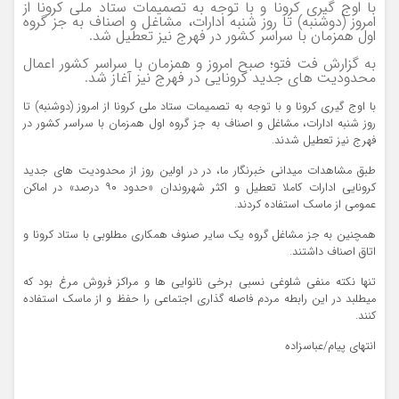
با اوج گیری کرونا و با توجه به تصمیمات ستاد ملی کرونا از
امروز (دوشنبه) تا روز شنبه ادارات، مشاغل و اصناف به جز گروه
اول همزمان با سراسر کشور در فهرج نیز تعطیل شد.
به گزارش فت فتو؛ صبح امروز و همزمان با سراسر کشور اعمال
محدودیت های جدید کرونایی در فهرج نیز آغاز شد.
با اوج گیری کرونا و با توجه به تصمیمات ستاد ملی کرونا از امروز (دوشنبه) تا
روز شنبه ادارات، مشاغل و اصناف به جز گروه اول همزمان با سراسر کشور در
فهرج نیز تعطیل شدند.
طبق مشاهدات میدانی خبرنگار ما، در در اولین روز از محدودیت های جدید
کرونایی ادارات کاملا تعطیل و اکثر شهروندان «حدود ۹۰ درصد» در اماکن
عمومی از ماسک استفاده کردند.
همچنین به جز مشاغل گروه یک سایر صنوف همکاری مطلوبی با ستاد کرونا و
اتاق اصناف داشتند.
تنها نکته منفی شلوغی نسبی برخی نانوایی ها و مراکز فروش مرغ بود که
میطلبد در این رابطه مردم فاصله گذاری اجتماعی را حفظ و از ماسک استفاده
کنند.
انتهای پیام/عباسزاده