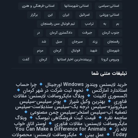
استانی-سیاسی
استانی-شهرستانها
استانی-فرهنگی و هنری
استانی-ورزشی
اسرائیل
ایران
این
برگزار
بم
به
ترامپ
تیم فوتبال مس رفسنجان
جنوب کرمان
جیرفت
دادگستری کرمان
در
رفسنجان
زرند
سیرجان
سیل
شد
شهرستان
شهید
فوتبال
كرمان
مردم
ویروس کرونا
پربیننده‌ترین اخبار استانها
کرمان
گفت
تبلیغات متنی شما
خرید لایسنس ویندوز Windows اورجینال
چرا حساب
استاندارد آمارکتس
نحوه ثبت شرکت در شهر کرمان
اکسسوری کابینت
وبلاگ مایکروسافت لایسنس: مقالات
فناوری
بهترین وکیل شیراز
پودر سیلیس-سیلیس
میکرونیزه-سیلیس درجه یک-سیلیس سندبلاست-سیلیس
تصفیه آب-سیلیس استخر-سیلیس چمن مصنوعی
ساچمه نقره
قیمت گیت فروشگاهی نیوسک
وبلاگ
مایکروسافت لایسنس: مقالات فناوری
لوستر اتاق خواب
لاله زار
You Can Make a Difference for Animals
Today
عمل بینی
مایکروسافت لایسنس: محصولات