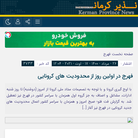
نام کاربری یا نشانی ایمیل
اینستاگرام
تلگرام
روبیکا
ایتا
صفحه نخست
فهرج
رمز عبور
انتشار :
26 - مرداد - 1400 - 17 - اوت - 2021 - 12:04
کد خبر :
3733
فهرج در اولین روز از محدودیت های کرونایی
مرا به خاطر بسپار
با اوج گیری کرونا و با توجه به تصمیمات ستاد ملی کرونا از امروز (دوشنبه) تا روز شنبه
ادارات، مشاغل و اصناف به جز گروه اول همزمان با سراسر کشور در فهرج نیز تعطیل
شد. به گزارش فت فتو؛ صبح امروز و همزمان با سراسر کشور اعمال محدودیت های
جدید کرونایی در فهرج نیز آغاز […]