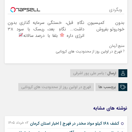
وبگردی
بدون کمیسیون
نگاهِ قبل، خستگی
سرمایه گذاری بدون
خودروتو بفروش
داشت... نگاهِ بعد،
ریسک با سود 38
انرژی داره
بلفا با
درصد سالانه
25% تخفیف
منبع:آرمان
? فهرج در اولین روز از محدودیت های کرونایی
ارسال :
یاسر علی پور اشرفی
برچسب ها
فهرج در اولین روز از محدودیت های کرونایی
نوشته های مشابه
02 خرداد 1405 - 23 مه 2026
کشف ۱۶۸ کیلو مواد مخدر در فهرج | اخبار استان کرمان