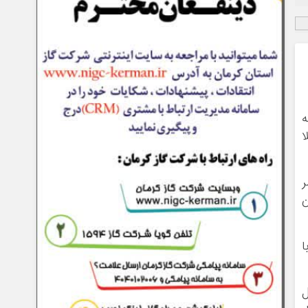
ه
ا
ر
ن
ا
ل