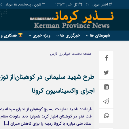
اخبار امروز :
کل اخبار
تاریخ : پنجشنبه, ۱۵ مرداد , ۱۴۰۵
152592
62
شهرستان ها
خبرگزاری ها
ویژه خبری
همکاری و ت
?
?
صفحه نخست
خبرگزاری فارس
ارزوئیه
بم
انار
جیرفت
بافت
رابر
بردسیر
راور
اجرای واکسیناسیون کرونا
فرمانده ناحیه مقاومت بسیج کوهبنان از اجرای مرحله پنج
فت فتو در کوهبنان اظهار کرد: همواره باید منویات مقا
ستاد ملی مبارزه با کرونا زمینه را برای کاهش میزان […]