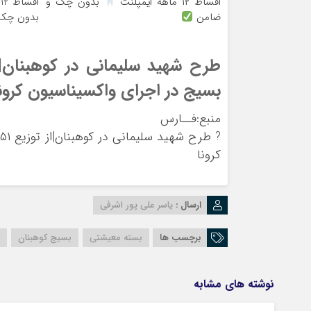
اقساط ۱۲ ماهه ایمپلنت
بدون چک و
ا
ضامن
بدون چک
بسیج در اجرای واکسیناسیون کرون
منبع:فــارس
?
کرونا
ارسال :
یاسر علی پور اشرفی
برچسب ها
بسته معیشتی
بسیج کوهبنان
نوشته های مشابه