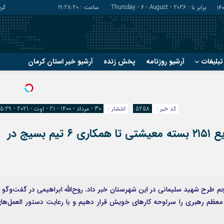
برابر با : Thursday - 6 - August - 2026
ساعت :
19:28:21
کر
بلیغات
آرشیو روزنامه
پخش زنده
آرشیو خبر استان کرمان
?
?
رفسنجان
شهربابک
کد خبر :
5258
انتشار :
30 - مرداد - 1400 - 21 - اوت - 2021 - 15:29
ریگان
عنبرآباد
زرند
فاریاب
طرح شهید سلیمانی در کوهبنان|از توزیع ۲۱۵۱ بسته معیشتی تا همکاری ۶ تیم بسیج در
سیرجان
فهرج
م طرح شهید سلیمانی در این شهرستان خبر داد. روح‌الله ابراهیمی در گفت‌وگو ب
م معظم رهبری را سرلوحه کارهای خویش قرار دهیم و با رعایت دستور العمل‌ها