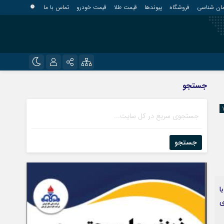
مان شناسی
فروشگاه
پیوندها
قیمت طلا
قیمت خودرو
تماس با ما
?
نام کاربری یا نشانی ایمیل
اینستاگرام
جستجو
قلعه گنج
تلگرام
کهنوج
رمز عبور
روبیکا
کوهبنان
منوجان
جستجو
ایتا
نرماشیر
مرا به خاطر بسپار
ا
ی