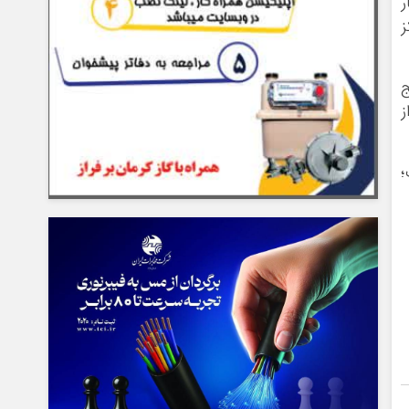
ر
ز
ج
از
؛