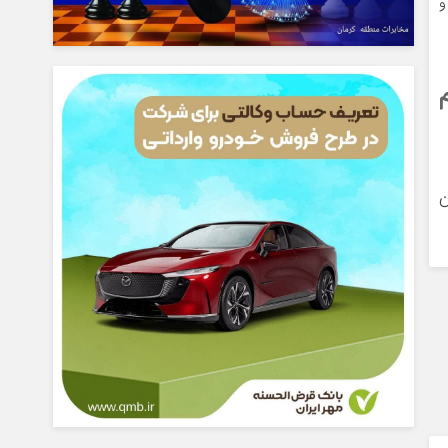
ا همکاری ۶ تیم
یون