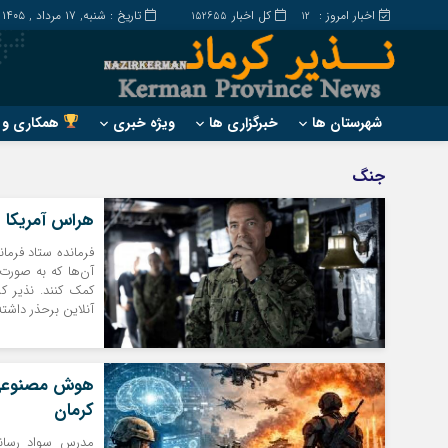
اخبار امروز :
کل اخبار
تاریخ : شنبه, ۱۷ مرداد , ۱۴۰۵
152655
12
شهرستان ها
خبرگزاری ها
ویژه خبری
همکاری و ت
?
?
جنگ
ارزوئیه
بم
هراس آمریکا از
انار
جیرفت
بافت
رابر
فرمانده ستاد فرما
آن‌ها که به صورت 
بردسیر
راور
کمک کنند. نذیر کر
آنلاین برحذر داشته 
هوش مصنوعی؛ 
کرمان
مدرس سواد رسانه