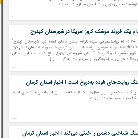
هوشمند، خبری دروغ را در فضای مجازی «ترند» کند.
ام یک فروند موشک کروز آمریکا در شهرستان کهنوج
۰۲ / ۰۵ / ۱۴۰۵ – ۱۵:۰۵:۳۰ روابط‌عمومی سپاه ثارالله استان کرمان اعلام کرد: شهرستان کهنوج”
width=”1200″ height=”800″/> روابط‌عمومی سپاه ثارالله استان کرمان با صدور اطلاعیه‌ای اعلام کرد:
روز دشمن آمریکایی در آسمان شهرستان کهنوج واقع در جنوب این استان
پدافند هوایی سپاه رهگیری و منهدم شد. به گزارش […]
گ روایت‌های آلوده به‌دروغ است | اخبار استان کرمان
ی گفت: دشمنان ایران سال‌هاست از رسانه به‌عنوان ابزار اصلی خود برای ایجاد
کاف در جامعه استفاده می‌کنند.
نگ شناختی دشمن را خنثی می‌کند | اخبار استان کرمان