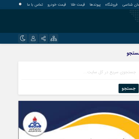
مان شناسی
فروشگاه
پیوندها
قیمت طلا
قیمت خودرو
تماس با ما
?
نام کاربری یا نشانی ایمیل
اینستاگرام
ستجو
قلعه گنج
تلگرام
کهنوج
رمز عبور
روبیکا
کوهبنان
منوجان
جستجو
ایتا
نرماشیر
مرا به خاطر بسپار