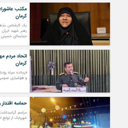
مکتب عاشورا؛ 
کرمان
یک کارشناس مذهبی
رهبر شهید ایران 
حماسه‌ای حسینی د
اتحاد مردم مه
کرمان
فرمانده سپاه رودب
و هوشیاری عمومی د
حماسه اقتدار و
شهربابک از توابع ا