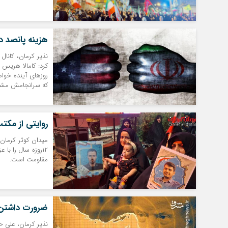
هزینه پانصد د
نذیر کرمان، کانال
کرد: کامالا هریس 
روزهای آینده خواه
که سرانجامش مش
روایتی از مکتب عاشور
میدان کوثر کرما
۱۲روزه سال را با
مقاومت است.
ضرورت داشتن 
نذیر کرمان، علی ح