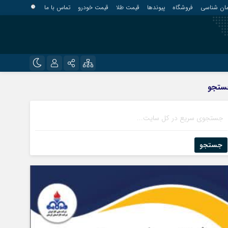
مان شناسی
فروشگاه
پیوندها
قیمت طلا
قیمت خودرو
تماس با ما
?
نام کاربری یا نشانی ایمیل
اینستاگرام
ستجو
قلعه گنج
تلگرام
کهنوج
رمز عبور
روبیکا
کوهبنان
منوجان
جستجو
ایتا
نرماشیر
مرا به خاطر بسپار