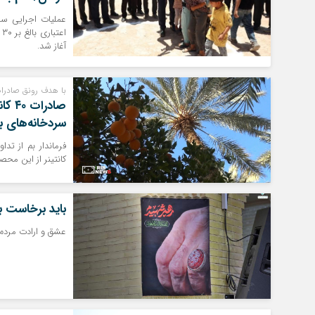
عملیات اجرایی سا
ا
آغاز شد.
با هدف رونق صادرات
صادر
سردخانه‌های 
کانتینر از این مح
باید برخاست بر
عشق و ارادت مردم و