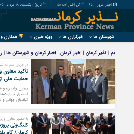
اخبار امروز :
کل اخبار
تاریخ : یکشنبه, ۱۸ مرداد , ۱۴۰۵
152783
65
شهرستان ها
خبرگزاری ها
ویژه خبری
همکاری و ت
?
?
بم | نذیر کرمان | اخبار کرمان | اخبار کرمان و شهرستان ها |
ارزوئیه
بم
در جریان سفر به شر
انار
جیرفت
تأکید معاون و
بافت
رابر
حمایت ملی از 
بردسیر
راور
معاون وزیر راه و ش
استمرار حمایت‌ها
گرانبهای جهانی و ش
با حضور معاون وزیر 
کرمان/ گام بل