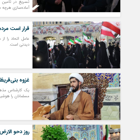
تسریع در تأمین ز
آماده‌سازی هرچه س
قرار است مردم
عامل اتحاد را از
دیدنی است.
غزوه بنی‌قریظ
یک کارشناس مذهبی
مسلمانان را هوشیا
روز دحو الارض