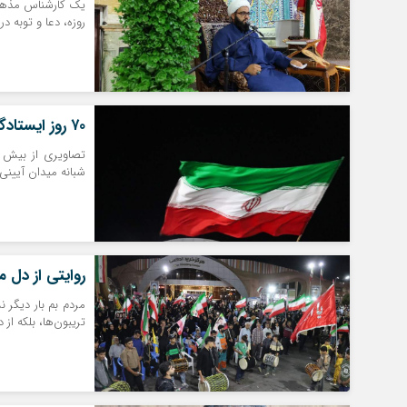
یک کارشناس مذهبی
روزه، دعا و توبه د
۷۰ روز ایستادگی و حضور پرشور مردم بم | اخبار استان کرمان
شبانه میدان آیینی 
روایتی از دل م
مردم بم بار دیگر 
تریبون‌ها، بلکه از