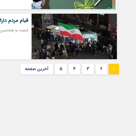
قیام مردم دارا
شصت‌ و هشتمین اجت
1
2
3
4
5
آخرین صفحه