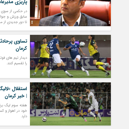
پاریزی مدیرعا
در حکمی از سوی ه
سابق ورزش و جوان
تا دور جدیدی از م
تساوی پرحادثه 
کرمان
دیدار تیم های فوتب
را تقسیم کنند.
استقلال «لالی
| خبر کرمان
هفته سوم لیگ برتر 
خود در اهواز و ک
دارد.