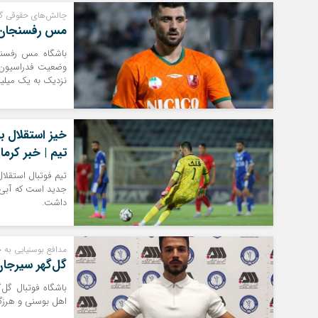
چالش‌های حقوقی گریب
مس رفسنجان به پرداخت ب
باشگاه مس رفسنج
نزدیک به یک میلیا
خیز استقلال ب
تیم | خبر کرما
تیم فوتبال استقلا
جدید است که آبی‌پ
داشت.
مدافع بوسنیایی به 
گل‌گهر سیرجان
اهل بوسنی و هرزگ