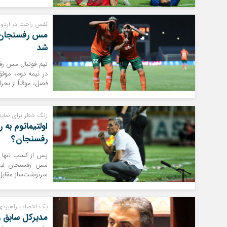
نفس راحت در اردوی 
مس رفسنجان ب
شد
تیم فوتبال مس رفس
در نیمه دوم، موف
فصل، موقتاً از بحر
زنگ خطر برای نمایند
اولتیماتوم به
رفسنجان؟
پس از کسب تنها دو
مس رفسنجان لبری
سرنوشت‌ساز مقابل
یک انتصاب راهبردی 
مدیرکل سابق 