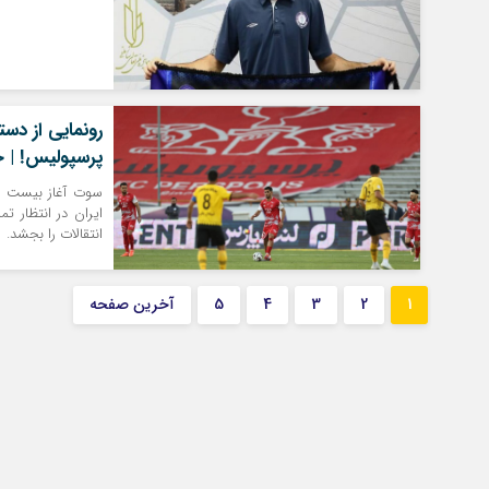
رونمایی از دس
پرسپولیس! | خ
سوت آغاز بیست و 
ایران در انتظار 
انتقالات را بجشد.
1
2
3
4
5
آخرین صفحه