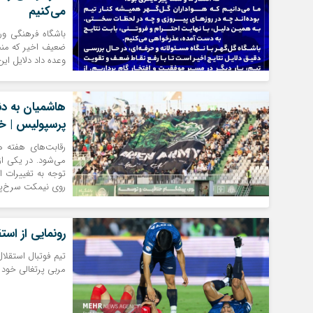
می‌کنیم
باشگاه فرهنگی ور
ضعیف اخیر که منج
وعده داد دلایل این
هاشمیان به دن
پرسپولیس | خب
رقابت‌های هفته هش
می‌شود. در یکی از
توجه به تغییرات ا
روی نیمکت سرخ‌پو
رونمایی از است
تیم فوتبال استقلا
مربی پرتغالی خود را در کنار