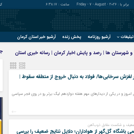
برابر با : Friday - 7 - August - 2026
ساعت :
6:38:18
کر
بلیغات
آرشیو روزنامه
پخش زنده
آرشیو خبر استان کرمان
?
?
ج
ان و شهرستان ها | رصد و پایش اخبار کرمان | رسانه خبری استان
رفسنجان
شهربابک
ریگان
عنبرآباد
زرند
فاریاب
لغزش سرخابی‌ها/ فولاد به دنبال خروج از منطقه سقوط |
سیرجان
فهرج
 امروز و در یکی از دیدارهای مهم هفته دوازدهم لیگ برتر رو در روی فجر سپاسی
ضعیف و شکست مقابل ذوب‌آهن
 باشگاه گل‌گهر از هواداران؛ دلایل نتایج ضعیف را بررسی