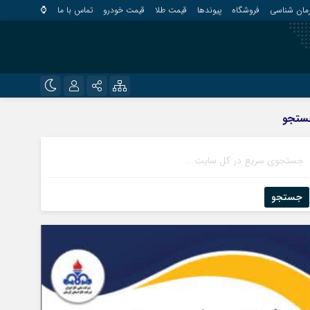
مان شناسی
فروشگاه
پیوندها
قیمت طلا
قیمت خودرو
تماس با ما
⌚
?
نام کاربری یا نشانی ایمیل
اینستاگرام
ستجو
قلعه گنج
تلگرام
کهنوج
رمز عبور
روبیکا
کوهبنان
منوجان
جستجو
ایتا
نرماشیر
مرا به خاطر بسپار