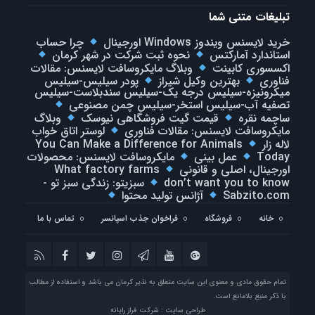
تبلیغات متنی شما
خرید لایسنس ویندوز Windows اورجینال
چرا حساب
استاندارد آمارکتس
نحوه ثبت شرکت در شهر کرمان
اکسسوری کابینت
وبلاگ مایکروسافت لایسنس: مقالات
فناوری
بهترین وکیل شیراز
پودر سیلیس-سیلیس
میکرونیزه-سیلیس درجه یک-سیلیس سندبلاست-سیلیس
تصفیه آب-سیلیس استخر-سیلیس چمن مصنوعی
ساچمه نقره
قیمت گیت فروشگاهی نیوسک
وبلاگ
مایکروسافت لایسنس: مقالات فناوری
لوستر اتاق خواب
لاله زار
You Can Make a Difference for Animals
Today
عمل بینی
مایکروسافت لایسنس: محصولات
اورجینال، اصلی و قانونی
What factory farms
don’t want you to know
سبزیتو: زندگی سبز تو -
Sabzito.com
آژانس تولید محتوا
خانه
فروشگاه
فراخوان جذب اسپانسر
تماس با ما
تمام حقوق مادی و معنوی این سایت متعلق به نذیر کرمان می باشد و استفاده از مطالب
با ذکر منبع بلامانع است.
طراحی سایت : شرکت فراز رایانه