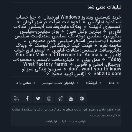
تبلیغات متنی شما
خرید لایسنس ویندوز Windows اورجینال
🔹
چرا حساب
استاندارد آمارکتس
🔹
نحوه ثبت شرکت در شهر کرمان
🔹
اکسسوری کابینت
🔹
وبلاگ مایکروسافت لایسنس: مقالات
فناوری
🔹
بهترین وکیل شیراز
🔹
پودر سیلیس-سیلیس
میکرونیزه-سیلیس درجه یک-سیلیس سندبلاست-سیلیس
تصفیه آب-سیلیس استخر-سیلیس چمن مصنوعی
🔹
ساچمه نقره
🔹
قیمت گیت فروشگاهی نیوسک
🔹
وبلاگ
مایکروسافت لایسنس: مقالات فناوری
🔹
لوستر اتاق خواب
لاله زار
🔹
You Can Make a Difference for Animals
Today
🔹
عمل بینی
🔹
مایکروسافت لایسنس: محصولات
اورجینال، اصلی و قانونی
🔹
What factory farms
don’t want you to know
🔹
سبزیتو: زندگی سبز تو -
Sabzito.com
🔹
آژانس تولید محتوا
🔹
خانه
فروشگاه
فراخوان جذب اسپانسر
تماس با ما
تمام حقوق مادی و معنوی این سایت متعلق به نذیر کرمان می باشد و استفاده از مطالب
با ذکر منبع بلامانع است.
طراحی سایت : شرکت فراز رایانه