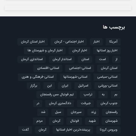
برچسب ها
آمریکا
اخبار
اخبار اجتماعی - کرمان
اخبار استان کرمان
اخبار روز استانها
اخبار کرمان
اخبار کرمان و شهرستان ها
از
است
استان
استاندار کرمان
استانداری کرمان
استان کرمان
استانی-اجتماعی
استانی-اقتصادی
استانی-سیاسی
استانی-شهرستانها
استانی-فرهنگی و هنری
استانی-ورزشی
اسرائیل
ایران
این
برگزار
بم
به
ترامپ
تیم فوتبال مس رفسنجان
جنوب کرمان
جیرفت
دادگستری کرمان
در
رفسنجان
زرند
سیرجان
سیل
شد
شهرستان
شهید
فوتبال
كرمان
مردم
ویروس کرونا
پربیننده‌ترین اخبار استانها
کرمان
گفت