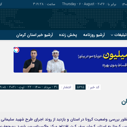
برابر با : Thursday - 6 - August - 2026
ساعت :
3:19:29
کر
بلیغات
آرشیو روزنامه
پخش زنده
آرشیو خبر استان کرمان
?
?
رفسنجان
شهربابک
ریگان
عنبرآباد
زرند
فاریاب
سیرجان
فهرج
کد خبر :
5695
انتشار :
31 - مرداد - 1400 - 22 - اوت - 2021 - 19:08
ان
نظور بررسی وضعیت کرونا در استان و بازدید از روند اجرای طرح شهید سلیمانی 
وس کرونا به استان کرمان سفر کرد، افتتاح مرکز واکسیناسیون شهید پورجعفری