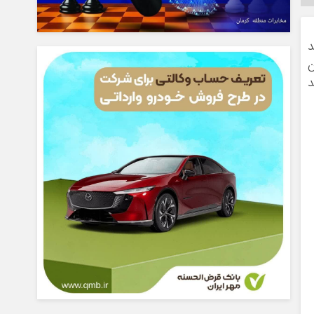
د
ن
د