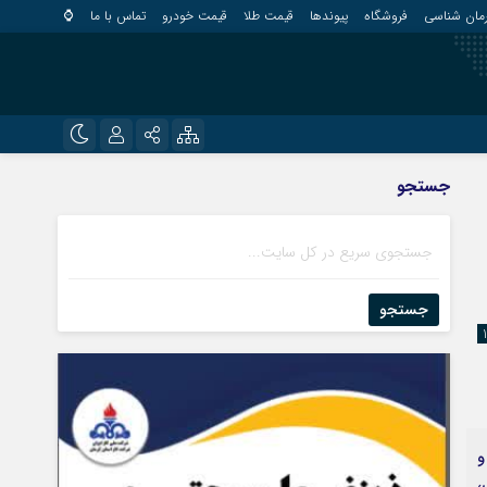
مان شناسی
فروشگاه
پیوندها
قیمت طلا
قیمت خودرو
تماس با ما
⌚
?
نام کاربری یا نشانی ایمیل
اینستاگرام
جستجو
قلعه گنج
تلگرام
کهنوج
رمز عبور
روبیکا
کوهبنان
منوجان
جستجو
ایتا
نرماشیر
مرا به خاطر بسپار
و
،