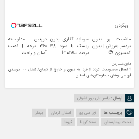
وبگردی
ماشینت رو بدون
سرمایه گذاری بدون
دوربین مداربسته
دردسر بفروش | بدون
ریسک با سود 38
360 درجه | نصب
کمسیون 😍
درصد سالانه📈
آسان و راحت
منبع:فــارس
? اعمال محدودیت تردد از فردا به درون و خارج از کرمان/اشغال ۱۰۰ درصدی
آی‌سی‌یوهای بیمارستان‌های استان
ارسال :
یاسر علی پور اشرفی
برچسب ها
آی سی یو
استان کرمان
بیمار
تخت بیمارستان
ستاد کرونا
کرونا