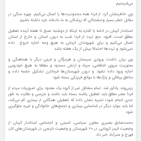
می‌فرستیم.
وی خاطرنشان کرد: از فردا همه محدودیت‌ها را اعمال می‌کنیم. چهره جنگی در
مقابل خطر بسیار وحشتناکی که پزشکان به ما داده‌اند باید داشته باشیم.
استاندار کرمان در ادامه با اشاره به اینکه از دوشنبه صبح تا هفته آینده تعطیل
مطلق است، افزود: منع تردد از فردا شب به درون استان و خارج از استان
اعمال می‌کنیم و برای شهروندان کرمانی به هیچ وجه اجازه خروج داده
نمی‌شود و ترددها احتمالا بیش از یک هفته باشد
وی بیان داشت: ورودی سیستان و هرمزگان و فرعی دیگر با هماهنگی و
محوریت نیروی انتظامی، سپاه و ارتش مسدود و مطلقا به هیچ خودرویی
اجازه ورود داده نشود. و درون شهرستان‌ها فرمانارن تشکیل جلسه داده و
مناطق ییلاقی و پارک‌ها با موانع فیزیکی بسته شود.
زینی‌وند یادآور شد: تمام مشاغل غیر از گروه یک معدود برای ضروریات مردم از
فردا عصر مطلق باید تعطیل یاشند بسته باید باشند و بازرسی و نظارت به طور
جدی انجام شود؛ تجربه نشان داده که تعطیلی همگانی از بیماری کم می‌کند،
اما باید موارد دیگر در شناسایی بیماری و تجمع‌های خانوادگی و غیره جلوگیری
شود.
محمدصادق بصیری معاون سیاسی، امنیتی و اجتماعی استاندار کرمان از
وضعیت قرمز کرونایی در ۲۰ شهرستان و وضعیت نارنجی در شهرستان‌های انار،
فهرج و عنبرآباد خبر داد.