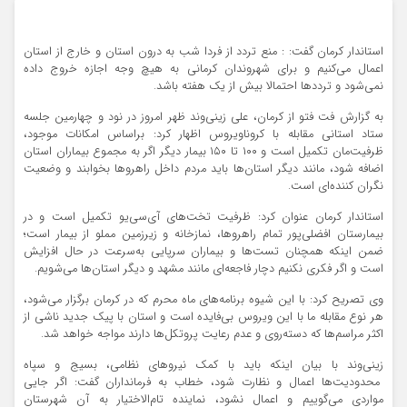
استاندار کرمان گفت: : منع تردد از فردا شب به درون استان و خارج از استان
اعمال می‌کنیم و برای شهروندان کرمانی به هیچ وجه اجازه خروج داده
نمی‌شود و ترددها احتمالا بیش از یک هفته باشد.
به گزارش فت فتو از کرمان، علی زینی‌وند ظهر امروز در نود و چهارمین جلسه
ستاد استانی مقابله با کروناویروس اظهار کرد: براساس امکانات موجود،
ظرفیت‌مان تکمیل است و ۱۰۰ تا ۱۵۰ بیمار دیگر اگر به مجموع بیماران استان
اضافه شود، مانند دیگر استان‌ها باید مردم داخل راهروها بخوابند و وضعیت
نگران کننده‌ای است.
استاندار کرمان عنوان کرد: ظرفیت تخت‌های آی‌سی‌یو تکمیل است و در
بیمارستان افضلی‌پور تمام راهروها، نمازخانه و زیرزمین مملو از بیمار است؛
ضمن اینکه همچنان تست‌ها و بیماران سرپایی به‌سرعت در حال افزایش
است و اگر فکری نکنیم دچار فاجعه‌ای مانند مشهد و دیگر استان‌ها می‌شویم.
وی تصریح کرد: با این شیوه برنامه‌های ماه محرم که در کرمان برگزار می‌شود،
هر نوع مقابله ما با این ویروس بی‌فایده است و استان با پیک جدید ناشی از
اکثر مراسم‌ها که دسته‌روی و عدم رعایت پروتکل‌ها دارند مواجه خواهد شد.
زینی‌وند با بیان اینکه باید با کمک نیروهای نظامی، بسیج و سپاه
محدودیت‌ها اعمال و نظارت شود، خطاب به فرمانداران گفت: اگر جایی
مواردی می‌گوییم و اعمال نشود، نماینده تام‌الاختیار به آن شهرستان