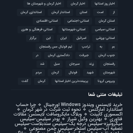
اخبار روز استانها
اخبار کرمان
اخبار کرمان و شهرستان ها
از
است
استان
استاندار کرمان
استانداری کرمان
استان کرمان
استانی-اجتماعی
استانی-اقتصادی
استانی-سیاسی
استانی-شهرستانها
استانی-فرهنگی و هنری
استانی-ورزشی
اسرائیل
ایران
این
برگزار
بم
به
ترامپ
تیم فوتبال مس رفسنجان
جنوب کرمان
جیرفت
دادگستری کرمان
در
رفسنجان
زرند
سیرجان
سیل
شد
شهرستان
شهید
فوتبال
كرمان
مردم
ویروس کرونا
پربیننده‌ترین اخبار استانها
کرمان
گفت
تبلیغات متنی شما
خرید لایسنس ویندوز Windows اورجینال
🔹
چرا حساب
استاندارد آمارکتس
🔹
نحوه ثبت شرکت در شهر کرمان
🔹
اکسسوری کابینت
🔹
وبلاگ مایکروسافت لایسنس: مقالات
فناوری
🔹
بهترین وکیل شیراز
🔹
پودر سیلیس-سیلیس
میکرونیزه-سیلیس درجه یک-سیلیس سندبلاست-سیلیس
تصفیه آب-سیلیس استخر-سیلیس چمن مصنوعی
🔹