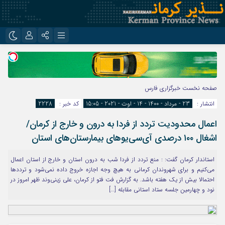
نام کاربری یا نشانی ایمیل
اینستاگرام
تلگرام
روبیکا
ایتا
صفحه نخست
خبرگزاری فارس
رمز عبور
انتشار :
23 - مرداد - 1400 - 14 - اوت - 2021 - 15:05
کد خبر :
2228
اعمال محدودیت تردد از فردا به درون و خارج از کرمان/
مرا به خاطر بسپار
اشغال ۱۰۰ درصدی آی‌سی‌یوهای بیمارستان‌های استان
استاندار کرمان گفت: : منع تردد از فردا شب به درون استان و خارج از استان اعمال
می‌کنیم و برای شهروندان کرمانی به هیچ وجه اجازه خروج داده نمی‌شود و ترددها
احتمالا بیش از یک هفته باشد. به گزارش فت فتو از کرمان، علی زینی‌وند ظهر امروز در
نود و چهارمین جلسه ستاد استانی مقابله […]