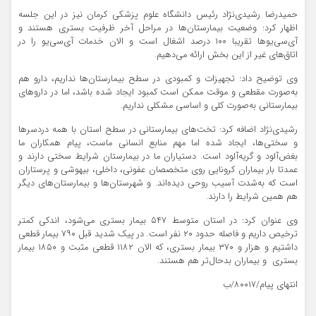
حمیدرضا رشیدی‌نژاد رئیس دانشگاه علوم پزشکی کرمان نیز در این جلسه
اظهار کرد: وضعیت بیمارستان‌ها در مراحل آخر ظرفیت بستری هستند و
آی‌سی‌یوها تقریبا ۱۰۰ درصد اشغال است و الان خدمات آی‌سی‌یو را در
اتاق‌های غیر از این بخش ارائه می‌دهیم.
وی توضیح داد: تجهیزات و کمبودی در سطح بیمارستان‌ها نداریم، دارو هم
به‌صورت مقطعی و موقت ممکن است کمبود ایجاد شده باشد، اما در داروهای
بیمارستانی به‌صورت کلی و اساسی مشکلی نداریم.
رشیدی‌نژاد اضافه کرد: تخت‌های بیمارستانی در سطح استان با همه دردسرها
و سختی‌ها، ایجاد شده اما مهم منابع انسانی ماست، پیام همکاران ما
بغض‌آلود و گریه‌آلود است. دستیاران ما در بیمارستان شرایط سختی دارند و
عمدتا بار بیماران کرونایی روی متخصصان عفونی، داخلی، بیهوشی و پرستاران
است که به‌شدت آسیب روحی دیده‌اند. و شهرستان‌ها و بیمارستان‌های دیگر
هم همین شرایط را دارند.
وی عنوان کرد: در استان متوسط ۵۴۷ بیمار بستری می‌شود، اندکی کمتر
ترخیص داریم و فاصله حدود ۲۰ نفر است. در پیک شدید قبل ۷۹۰ بیمار قطعی
داشتیم و هزار و ۳۷۰ بیمار بستری، که الان ۱۱۸۲ قطعی مثبت و ۱۸۵۰ بیمار
بستری و بیماران بدحال‌تر هم هستند.
انتهای پیام/۸۰۰۱۷/ب