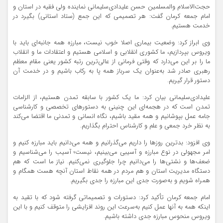
حجت‌‌الاسلام والمسلمین حسن علیدادی‌سلیمانی نماینده ولی ‌فقیه در استان و
امام جمعه کرمان گفت: هر تصمیمی که این جمع (ستاد استانی) بگیرد در
خدمت هستیم.
وی ابراز کرد: وضعیت بیماری اصلا خوب نیست، مبارزه همه جانبه‌ای باید با
ویروس بپردازیم، ما کشوری انقلابی و اسلامی هستیم و اعتقادات ما و انقلاب
ما را بر این می‌دارد که وقتی فرمانی از عالی‌‌ترین رتبه کشور یعنی مقام معظم
رهبری صادر شد به‌عنوان یک سرباز همه پا به رکاب باشیم و در خدمت آن
دستور قرار گیریم.
علیدادی‌سلیمانی بیان کرد: ما یک کشور با سابقه تمدن هستیم، از الزامات
تمدن است که در هجمه‌ای این چنینی به دستورهای تخصصی و کارشناسی
جامه عمل بپوشانیم و همه مقید باشیم، نگاه انسانی و تمدنی ما اقتضا می‌کند
به نظر خرد جمعی و علم و کارشناس احترام بگذاریم.
وی افزود: بدترین روزها را داریم می‌گذرانیم و همه می‌دانیم باید مبارزه کنیم و
امر مجهولی در نوع مبارزه و آسیبی می‌بینیم، نیست؛ آسیب را می‌شناسیم و
ضعف‌ها و نشتی‌ها را می‌دانیم چرا جلوگیری نمی‌کنیم. نیاز ما است که هم
دستگاه مدیریت استان و هم مردم در همه نقاط استان آنچه هست همگام و
همراه شویم و به‌صورت جدی این مبارزه را جدی بگیریم.
امام جمعه کرمان تأکید کرد: دستورات و تصمیماتی گرفته شود که با تقید به
اینکه همه به آنها عمل کنیم به‌سرعت این روند افزایشی را متوقف کنیم و با این
ویروس منحوس مبارزه جدی داشته باشیم.