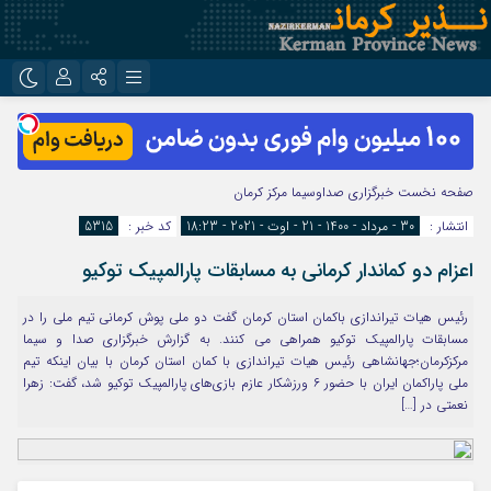
نام کاربری یا نشانی ایمیل
اینستاگرام
تلگرام
روبیکا
ایتا
صفحه نخست
خبرگزاری صداوسیما مرکز کرمان
رمز عبور
انتشار :
30 - مرداد - 1400 - 21 - اوت - 2021 - 18:23
کد خبر :
5315
اعزام دو کماندار کرمانی به مسابقات پارالمپیک توکیو
مرا به خاطر بسپار
رئیس هیات تیراندازی باکمان استان کرمان گفت دو ملی پوش کرمانی تیم ملی را در
مسابقات پارالمپیک توکیو همراهی می کنند. به گزارش خبرگزاری صدا و سیما
مرکزکرمان؛جهانشاهی رئیس هیات تیراندازی با کمان استان کرمان با بیان اینکه تیم
ملی پاراکمان ایران با حضور ۶ ورزشکار عازم بازی‌های پارالمپیک توکیو شد، گفت: زهرا
نعمتی در […]