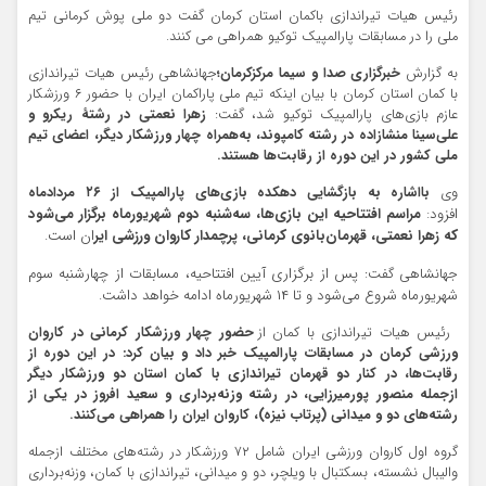
رئیس هیات تیراندازی باکمان استان کرمان گفت دو ملی پوش کرمانی تیم
ملی را در مسابقات پارالمپیک توکیو همراهی می کنند.
به گزارش
خبرگزاری صدا و سیما مرکزکرمان؛
جهانشاهی رئیس هیات تیراندازی
با کمان استان کرمان با بیان اینکه تیم ملی پاراکمان ایران با حضور ۶ ورزشکار
عازم بازی‌های پارالمپیک توکیو شد، گفت:
زهرا نعمتی در رشتۀ ریکرو و
علی‌سینا منشازاده در رشته کامپوند، به‌همراه چهار ورزشکار دیگر، اعضای تیم
ملی کشور در این دوره از رقابت‌ها هستند.
وی
بااشاره به بازگشایی دهکده بازی‌های پارالمپیک از ۲۶ مردادماه
افزود:
مراسم افتتاحیه این بازی‌ها، سه‌شنبه دوم شهریورماه برگزار می‌شود
که زهرا نعمتی، قهرمان‌بانوی کرمانی، پرچمدار کاروان ورزشی ایر
ان است.
پس از برگزاری آیین افتتاحیه، مسابقات از چهارشنبه سوم
جهانشاهی گفت:
شهریورماه شروع می‌شود و تا ۱۴ شهریورماه ادامه خواهد داشت.
رئیس هیات تیراندازی با کمان از
حضور چهار ورزشکار کرمانی در کاروان
ورزشی کرمان در مسابقات پارالمپیک خبر داد و بیان کرد: در این دوره از
رقابت‌ها، در کنار دو قهرمان تیراندازی با کمان استان دو ورزشکار دیگر
ازجمله منصور پورمیرزایی، در رشته وزنه‌برداری و سعید افروز در یکی از
رشته‌های دو و میدانی (پرتاب نیزه)، کاروان ایران را همراهی می‌کنند.
گروه اول کاروان ورزشی ایران شامل ۷۲ ورزشکار در رشته‌های مختلف ازجمله
والیبال نشسته، بسکتبال با ویلچر، دو و میدانی، تیراندازی با کمان، وزنه‌برداری