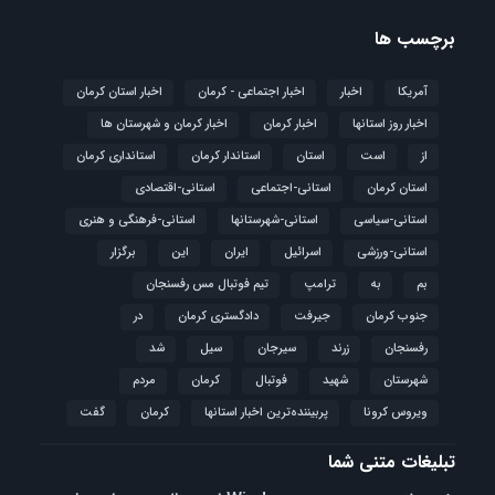
برچسب ها
آمریکا
اخبار
اخبار اجتماعی - کرمان
اخبار استان کرمان
اخبار روز استانها
اخبار کرمان
اخبار کرمان و شهرستان ها
از
است
استان
استاندار کرمان
استانداری کرمان
استان کرمان
استانی-اجتماعی
استانی-اقتصادی
استانی-سیاسی
استانی-شهرستانها
استانی-فرهنگی و هنری
استانی-ورزشی
اسرائیل
ایران
این
برگزار
بم
به
ترامپ
تیم فوتبال مس رفسنجان
جنوب کرمان
جیرفت
دادگستری کرمان
در
رفسنجان
زرند
سیرجان
سیل
شد
شهرستان
شهید
فوتبال
كرمان
مردم
ویروس کرونا
پربیننده‌ترین اخبار استانها
کرمان
گفت
تبلیغات متنی شما