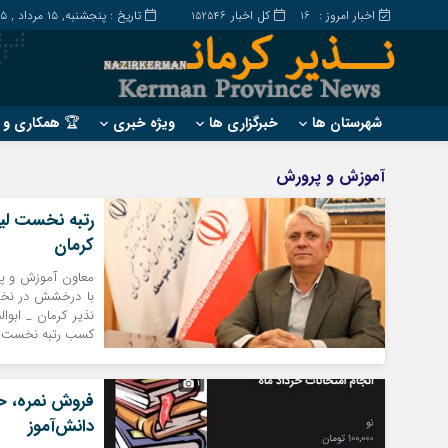
اخبار امروز :
کل اخبار
تاریخ : پنجشنبه, ۱۵ مرداد , ۱۴۰۵
152546
16
شهرستان ها
خبرگزاری ها
ویژه خبری
🏆 همکاری و ت
?
?
آموزش و پرورش
ارزوئیه
بم
رتبه نخست لی
انار
جیرفت
کرمان
بافت
رابر
معاون آموزش و پر
بردسیر
راور
با درخشش در نخس
نذیر کرمان _ اب
کسب رتبه نخست کش
فروش نمره، ح
دانش‌آموز