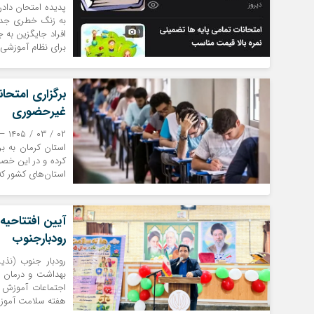
پدیده امتحان دادن
به زنگ خطری جدی 
افراد جایگزین به 
برای نظام آموزشی 
برگزاری امتحا
غیرحضوری
استان کرمان به ب
کرده و در این خصو
استان‌های کشور که
آیین افتتاحی
رودبارجنوب
رودبار جنوب (نذی
بهداشت و درمان و
اجتماعات آموزش و
هفته سلامت آموزش