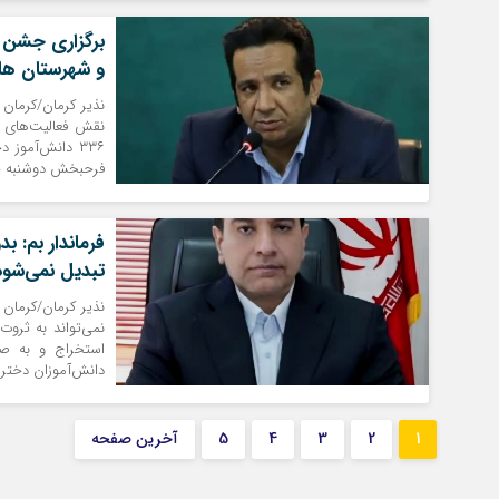
و شهرستان ها
نذیر کرمان/کرمان 
۳۳۶ دانش‌آموز
فرحبخش دوشنبه چها
فرماندار بم: 
تبدیل نمی‌شود
نذیر کرمان/کرمان 
نمی‌تواند به ثرو
استخراج و به صد
دانش‌آموزان دختر نم
1
2
3
4
5
آخرین صفحه