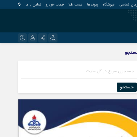
مان شناسی
فروشگاه
پیوندها
قیمت طلا
قیمت خودرو
تماس با ما
⌚
?
نام کاربری یا نشانی ایمیل
اینستاگرام
ستجو
قلعه گنج
تلگرام
کهنوج
رمز عبور
روبیکا
کوهبنان
منوجان
جستجو
ایتا
نرماشیر
مرا به خاطر بسپار