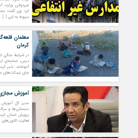
غیردولتی وزارت آ
کرد. وی گفت: بخش 
مربوط به این […]
معلمان قلعه‌گن
کرمان
در شرایط جنگیِ ای
درس، حماسه‌ی ایست
آموختند. نذیر کرم
جای نیمکت‌های مدر
آموزش مجازی د
مدیر کل آموزش و
دبستانی‌ها و مراک
پرورش استان کرمان
فعالیت کانون‌های 