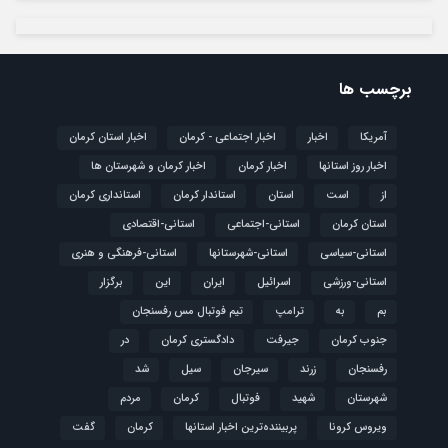
برچسب ها
آمریکا
اخبار
اخبار اجتماعی - کرمان
اخبار استان کرمان
اخبار روز استانها
اخبار کرمان
اخبار کرمان و شهرستان ها
از
است
استان
استاندار کرمان
استانداری کرمان
استان کرمان
استانی-اجتماعی
استانی-اقتصادی
استانی-سیاسی
استانی-شهرستانها
استانی-فرهنگی و هنری
استانی-ورزشی
اسرائیل
ایران
این
برگزار
بم
به
ترامپ
تیم فوتبال مس رفسنجان
جنوب کرمان
جیرفت
دادگستری کرمان
در
رفسنجان
زرند
سیرجان
سیل
شد
شهرستان
شهید
فوتبال
كرمان
مردم
ویروس کرونا
پربیننده‌ترین اخبار استانها
کرمان
گفت