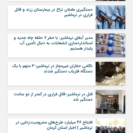
دستگیری عاملان نزاع در بیمارستان زرند و قاتل
فراری در نرماشیر
مدیر آبفای نرماشیر: با حفر ۷ حلقه چاه جدید و
استانداردسازی انشعابات، به دنبال تأمین آب
پایدار هستیم
ناکامی حفاران غیرمجاز در نرماشیر؛ ۳ متهم با یک
دستگاه فلزیاب دستگیر شدند
قتل در نرماشیر؛ قاتل فراری در کمتر از دو ساعت
دستگیر شد
افتتاح ۴۶ میلیارد طرح‌های محرومیت‌زدایی در
نرماشیر | اخبار استان کرمان