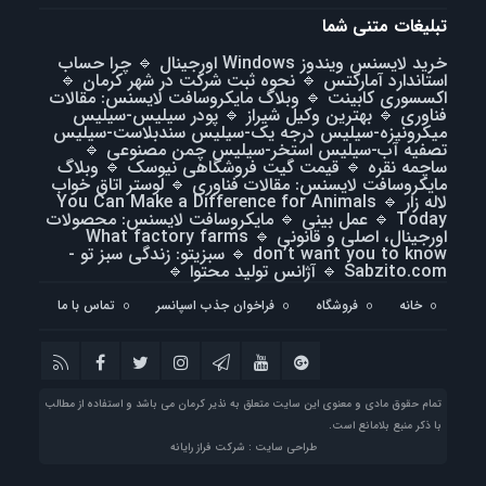
تبلیغات متنی شما
خرید لایسنس ویندوز Windows اورجینال
🔹
چرا حساب
استاندارد آمارکتس
🔹
نحوه ثبت شرکت در شهر کرمان
🔹
اکسسوری کابینت
🔹
وبلاگ مایکروسافت لایسنس: مقالات
فناوری
🔹
بهترین وکیل شیراز
🔹
پودر سیلیس-سیلیس
میکرونیزه-سیلیس درجه یک-سیلیس سندبلاست-سیلیس
تصفیه آب-سیلیس استخر-سیلیس چمن مصنوعی
🔹
ساچمه نقره
🔹
قیمت گیت فروشگاهی نیوسک
🔹
وبلاگ
مایکروسافت لایسنس: مقالات فناوری
🔹
لوستر اتاق خواب
لاله زار
🔹
You Can Make a Difference for Animals
Today
🔹
عمل بینی
🔹
مایکروسافت لایسنس: محصولات
اورجینال، اصلی و قانونی
🔹
What factory farms
don’t want you to know
🔹
سبزیتو: زندگی سبز تو -
Sabzito.com
🔹
آژانس تولید محتوا
🔹
خانه
فروشگاه
فراخوان جذب اسپانسر
تماس با ما
تمام حقوق مادی و معنوی این سایت متعلق به نذیر کرمان می باشد و استفاده از مطالب
با ذکر منبع بلامانع است.
طراحی سایت : شرکت فراز رایانه