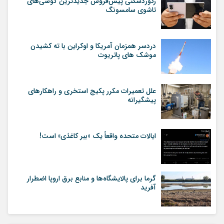
رکوردشکنی پیش‌فروش جدیدترین گوشی‌های
تاشوی سامسونگ
دردسر همزمان آمریکا و اوکراین با ته کشیدن
موشک های پاتریوت
علل تعمیرات مکرر پکیج استخری و راهکارهای
پیشگیرانه
ایالات متحده واقعاً یک «ببر کاغذی» است!
گرما برای پالایشگاه‌ها و منابع برق اروپا اضطرار
آفرید