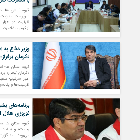
با مشارکت سرم
گروه استان ها- در
سرپرست معاونت هما
ظرفیت دو هزار مگ
از کرمان، غلامرضا 
وزیر دفاع به 
«کرمان بَرفراز»
گروه استان ها- اس
«کرمان بَرفراز» پر
امیر سرتیپ سعید 
ظرفیت‌ها و پتانسی
برنامه‌های بشر
نوروزی هلال احمر با ۰۰
گروه استان ها- م
رحمت» و «نیابت امد
می‌روند. به گزارش