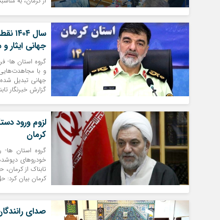
از کرمان، به مناس
سال ۴
جهانی ایثار و
گروه استان ها- فر
و با مجاهدت‌هایی
جهانی تبدیل شده ک
گزارش خبرنگار تابن
لزوم ورود دس
کرمان
گروه استان ها- 
خودروهای دپوشده 
تابناک از کرمان، 
کرمان بیان کرد: ح
صدای رانندگان