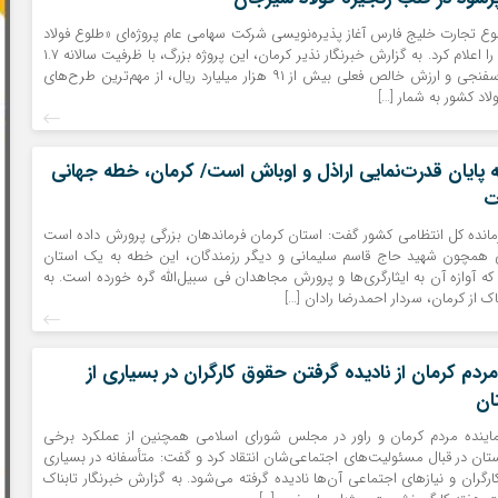
 تجارت خلیج فارس آغاز پذیره‌نویسی شرکت سهامی عام پروژه‌ای «طلوع فولاد
پارس» در سیرجان را اعلام کرد. به گزارش خبرنگار نذیر کرمان، این پروژه بزرگ، با ظرفیت سالانه ۱.۷
میلیون تن آهن اسفنجی و ارزش خالص فعلی بیش از ۹۱ هزار میلیارد ریال، از مهم‌ترین طرح‌های
اد کشور به شمار […]
۱۴۰ نقطه پایان قدرت‌نمایی اراذل و اوباش است/ کرمان، خطه‌ جهانی
ت
مانده کل انتظامی کشور گفت: استان کرمان فرماندهان بزرگی پرورش داده است
 همچون شهید حاج قاسم سلیمانی و دیگر رزمندگان، این خطه به یک استان
ه آوازه آن به ایثارگری‌ها و پرورش مجاهدان فی سبیل‌الله گره خورده است. به
اک از کرمان، سردار احمدرضا رادان […]
 مردم کرمان از نادیده گرفتن حقوق کارگران در بسیاری از
ان
ماینده مردم کرمان و راور در مجلس شورای اسلامی همچنین از عملکرد برخی
ان در قبال مسئولیت‌های اجتماعی‌شان انتقاد کرد و گفت: متأسفانه در بسیاری
کارگران و نیازهای اجتماعی آن‌ها نادیده گرفته می‌شود. به گزارش خبرنگار تابناک