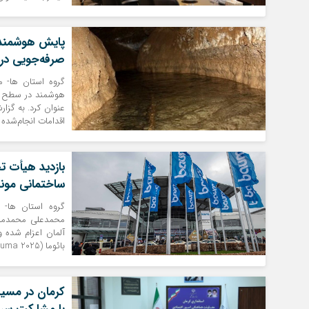
صرفه‌جویی در 
هوشمند در سطح اس
عنوان کرد. به گزا
اقدامات انجام‌شده 
بازدید هیأت تج
ساختمانی مونیخ « ۲۰۲۵
گروه استان ها- 
آلمان اعزام شده و
بائوما (Bauma 2025) در شهر مونیخ بازدید کرده است. به گزارش خبرنگار تابناک از کرمان، […]