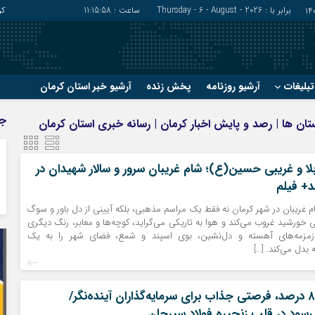
برابر با : Thursday - 6 - August - 2026
ساعت :
11:16:00
کر
بلیغات
آرشیو روزنامه
پخش زنده
آرشیو خبر استان کرمان
?
?
ج
رستان ها | رصد و پایش اخبار کرمان | رسانه خبری استان کرمان
رفسنجان
شهربابک
ریگان
عنبرآباد
 و غریبی حسین(ع)؛ شام غریبان سرور و سالار شهیدان در
زرند
فاریاب
د+ فیلم
سیرجان
فهرج
م غریبان در شهر کرمان نه فقط یک مراسم مذهبی، بلکه آیینی از دل باور و سوگ
خورشید غروب می‌کند و هوا به تاریکی می‌گراید، کوچه‌ها و معابر، رنگ دیگری
زمزمه‌های آهسته و دل‌نشین، بوی اسپند و شمع، فضای شهر را به یک
بدل می‌کند. […]
بازده داخلی ۸۵ درصد، فرصتی جذاب برای سرمایه‌گذاران آینده‌نگر/
پرسود در قلب زنجیره فولاد سیرجان