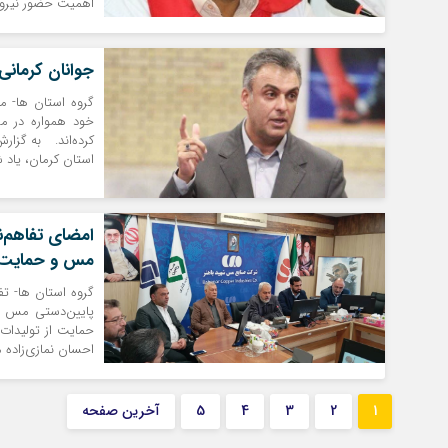
اهمیت حضور نیروها
جوانان کرمان
گروه استان ها- م
خود همواره در مس
کرده‌اند. به گزار
استان کرمان، یاد ش
امضای تفاهم‌ن
مس و حمایت از
گروه استان ها- تفا
پایین‌دستی مس و 
حمایت از تولیدات
احسان نمازی‌زاده 
1
2
3
4
5
آخرین صفحه