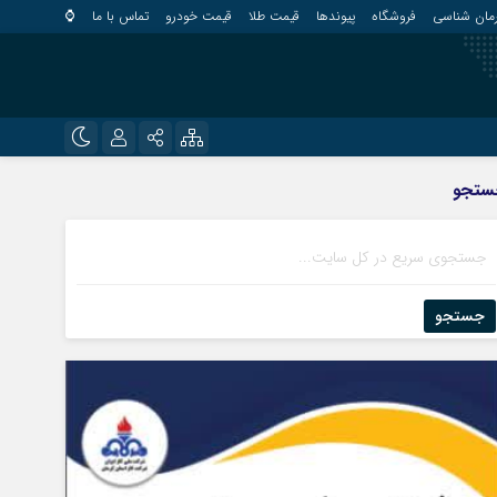
مان شناسی
فروشگاه
پیوندها
قیمت طلا
قیمت خودرو
تماس با ما
⌚
?
نام کاربری یا نشانی ایمیل
اینستاگرام
ستجو
قلعه گنج
تلگرام
کهنوج
رمز عبور
روبیکا
کوهبنان
منوجان
جستجو
ایتا
نرماشیر
مرا به خاطر بسپار