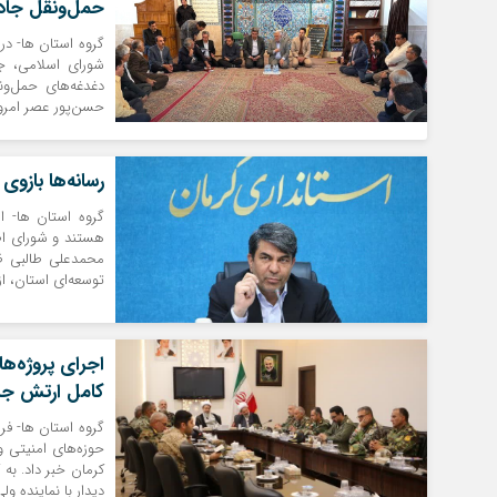
حمل‌ونقل جاده
گروه استان ها- در
شورای اسلامی، ج
دغدغه‌های حمل‌ونق
حسن‌پور عصر امروز
رسانه‌ها بازوی
گروه استان ها- اس
هستند و شورای اطل
محمدعلی طالبی ظهر
توسعه‌ای استان، از
اجرای پروژه‌ه
کامل ارتش جنو
گروه استان ها- فر
حوزه‌های امنیتی و
کرمان خبر داد. به 
دیدار با نماینده ول