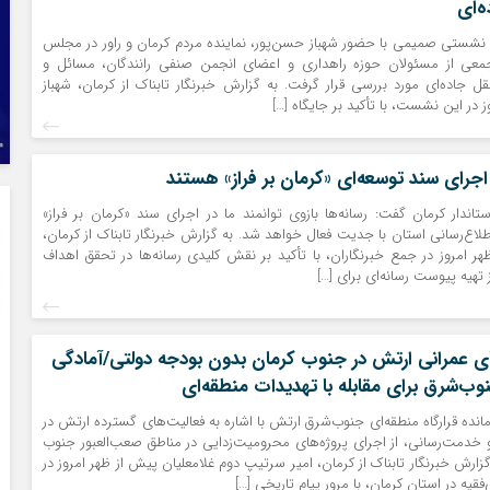
‌ای
 نشستی صمیمی با حضور شهباز حسن‌پور، نماینده مردم کرمان و راور در مجلس
معی از مسئولان حوزه راهداری و اعضای انجمن صنفی رانندگان، مسائل و
ل جاده‌ای مورد بررسی قرار گرفت. به گزارش خبرنگار تابناک از کرمان، شهباز
 در این نشست، با تأکید بر جایگاه […]
 اجرای سند توسعه‌ای «کرمان بر فراز» هستند
تاندار کرمان گفت: رسانه‌ها بازوی توانمند ما در اجرای سند «کرمان بر فراز»
اع‌رسانی استان با جدیت فعال خواهد شد. به گزارش خبرنگار تابناک از کرمان،
 امروز در جمع خبرنگاران، با تأکید بر نقش کلیدی رسانه‌ها در تحقق اهداف
 تهیه پیوست رسانه‌ای برای […]
ای عمرانی ارتش در جنوب کرمان بدون بودجه دولتی/آمادگی
ب‌شرق برای مقابله با تهدیدات منطقه‌ای
مانده قرارگاه منطقه‌ای جنوب‌شرق ارتش با اشاره به فعالیت‌های گسترده ارتش در
 خدمت‌رسانی، از اجرای پروژه‌های محرومیت‌زدایی در مناطق صعب‌العبور جنوب
گزارش خبرنگار تابناک از کرمان، امیر سرتیپ دوم غلامعلیان پیش از ظهر امروز در
ی‌فقیه در استان کرمان، با مرور پیام تاریخی […]