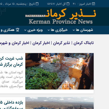
اخبار امروز :
کل اخبار
تاریخ : پنجشنبه, ۱۵ مرداد , ۱۴۰۵
152571
41
شهرستان ها
خبرگزاری ها
ویژه خبری
🏆 همکاری و ت
?
?
تابناک کرمان | نذیر کرمان | اخبار کرمان | اخبار کرمان و شه
ارزوئیه
بم
انار
جیرفت
شب غربت کربلا
بافت
رابر
کرمان برگزار ش
بردسیر
راور
گروه استان ها- شا
مردمان است. وقتی 
می‌گیرند. صدای 
سوگ‌سرای عاشقانه 
سرمایه‌گذاری 