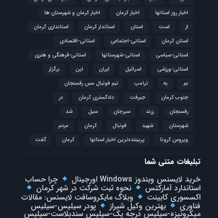
اخبار روز استانها
اخبار کرمان
اخبار کرمان و شهرستان ها
از
است
استان
استاندار کرمان
استانداری کرمان
استان کرمان
استانی-اجتماعی
استانی-اقتصادی
استانی-سیاسی
استانی-شهرستانها
استانی-فرهنگی و هنری
استانی-ورزشی
اسرائیل
ایران
این
برگزار
بم
به
ترامپ
تیم فوتبال مس رفسنجان
جنوب کرمان
جیرفت
دادگستری کرمان
در
رفسنجان
زرند
سیرجان
سیل
شد
شهرستان
شهید
فوتبال
كرمان
مردم
ویروس کرونا
پربیننده‌ترین اخبار استانها
کرمان
گفت
تبلیغات متنی شما
خرید لایسنس ویندوز Windows اورجینال
چرا حساب
استاندارد آمارکتس
نحوه ثبت شرکت در شهر کرمان
اکسسوری کابینت
وبلاگ مایکروسافت لایسنس: مقالات
فناوری
بهترین وکیل شیراز
پودر سیلیس-سیلیس
میکرونیزه-سیلیس درجه یک-سیلیس سندبلاست-سیلیس