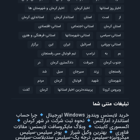
اخبار روز استانها
اخبار کرمان
اخبار کرمان و شهرستان ها
از
است
استان
استاندار کرمان
استانداری کرمان
استان کرمان
استانی-اجتماعی
استانی-اقتصادی
استانی-سیاسی
استانی-شهرستانها
استانی-فرهنگی و هنری
استانی-ورزشی
اسرائیل
ایران
این
برگزار
بم
به
ترامپ
تیم فوتبال مس رفسنجان
جنوب کرمان
جیرفت
دادگستری کرمان
در
رفسنجان
زرند
سیرجان
سیل
شد
شهرستان
شهید
فوتبال
كرمان
مردم
ویروس کرونا
پربیننده‌ترین اخبار استانها
کرمان
گفت
تبلیغات متنی شما
خرید لایسنس ویندوز Windows اورجینال
چرا حساب
استاندارد آمارکتس
نحوه ثبت شرکت در شهر کرمان
اکسسوری کابینت
وبلاگ مایکروسافت لایسنس: مقالات
فناوری
بهترین وکیل شیراز
پودر سیلیس-سیلیس
میکرونیزه-سیلیس درجه یک-سیلیس سندبلاست-سیلیس