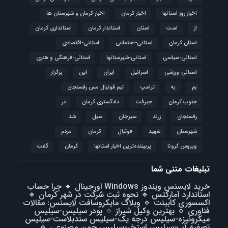
اخبار روز استانها
اخبار کرمان
اخبار کرمان و شهرستان ها
از
است
استان
استاندار کرمان
استانداری کرمان
استان کرمان
استانی-اجتماعی
استانی-اقتصادی
استانی-سیاسی
استانی-شهرستانها
استانی-فرهنگی و هنری
استانی-ورزشی
اسرائیل
ایران
این
برگزار
بم
به
ترامپ
تیم فوتبال مس رفسنجان
جنوب کرمان
جیرفت
دادگستری کرمان
در
رفسنجان
زرند
سیرجان
سیل
شد
شهرستان
شهید
فوتبال
كرمان
مردم
ویروس کرونا
پربیننده‌ترین اخبار استانها
کرمان
گفت
تبلیغات متنی شما
خرید لایسنس ویندوز Windows اورجینال
🔹
چرا حساب
استاندارد آمارکتس
🔹
نحوه ثبت شرکت در شهر کرمان
🔹
اکسسوری کابینت
🔹
وبلاگ مایکروسافت لایسنس: مقالات
فناوری
🔹
بهترین وکیل شیراز
🔹
پودر سیلیس-سیلیس
میکرونیزه-سیلیس درجه یک-سیلیس سندبلاست-سیلیس
تصفیه آب-سیلیس استخر-سیلیس چمن مصنوعی
🔹