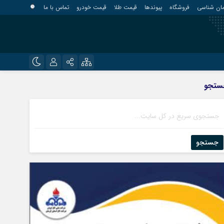
مان شناسی
فروشگاه
پیوندها
قیمت طلا
قیمت خودرو
تماس با ما
?
نام کاربری یا نشانی ایمیل
اینستاگرام
ستجو
قلعه گنج
تلگرام
کهنوج
رمز عبور
روبیکا
کوهبنان
منوجان
جستجو
ایتا
نرماشیر
مرا به خاطر بسپار