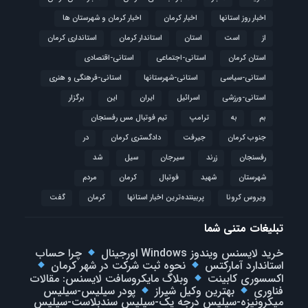
اخبار روز استانها
اخبار کرمان
اخبار کرمان و شهرستان ها
از
است
استان
استاندار کرمان
استانداری کرمان
استان کرمان
استانی-اجتماعی
استانی-اقتصادی
استانی-سیاسی
استانی-شهرستانها
استانی-فرهنگی و هنری
استانی-ورزشی
اسرائیل
ایران
این
برگزار
بم
به
ترامپ
تیم فوتبال مس رفسنجان
جنوب کرمان
جیرفت
دادگستری کرمان
در
رفسنجان
زرند
سیرجان
سیل
شد
شهرستان
شهید
فوتبال
كرمان
مردم
ویروس کرونا
پربیننده‌ترین اخبار استانها
کرمان
گفت
تبلیغات متنی شما
خرید لایسنس ویندوز Windows اورجینال
چرا حساب
استاندارد آمارکتس
نحوه ثبت شرکت در شهر کرمان
اکسسوری کابینت
وبلاگ مایکروسافت لایسنس: مقالات
فناوری
بهترین وکیل شیراز
پودر سیلیس-سیلیس
میکرونیزه-سیلیس درجه یک-سیلیس سندبلاست-سیلیس