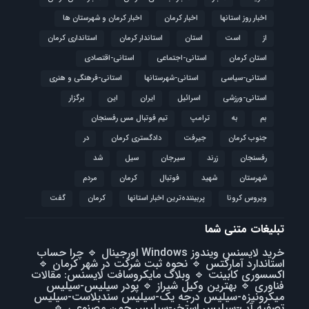
اخبار روز استانها
اخبار کرمان
اخبار کرمان و شهرستان ها
از
است
استان
استاندار کرمان
استانداری کرمان
استان کرمان
استانی-اجتماعی
استانی-اقتصادی
استانی-سیاسی
استانی-شهرستانها
استانی-فرهنگی و هنری
استانی-ورزشی
اسرائیل
ایران
این
برگزار
بم
به
ترامپ
تیم فوتبال مس رفسنجان
جنوب کرمان
جیرفت
دادگستری کرمان
در
رفسنجان
زرند
سیرجان
سیل
شد
شهرستان
شهید
فوتبال
كرمان
مردم
ویروس کرونا
پربیننده‌ترین اخبار استانها
کرمان
گفت
تبلیغات متنی شما
خرید لایسنس ویندوز Windows اورجینال
🔹
چرا حساب
استاندارد آمارکتس
🔹
نحوه ثبت شرکت در شهر کرمان
🔹
اکسسوری کابینت
🔹
وبلاگ مایکروسافت لایسنس: مقالات
فناوری
🔹
بهترین وکیل شیراز
🔹
پودر سیلیس-سیلیس
میکرونیزه-سیلیس درجه یک-سیلیس سندبلاست-سیلیس
تصفیه آب-سیلیس استخر-سیلیس چمن مصنوعی
🔹