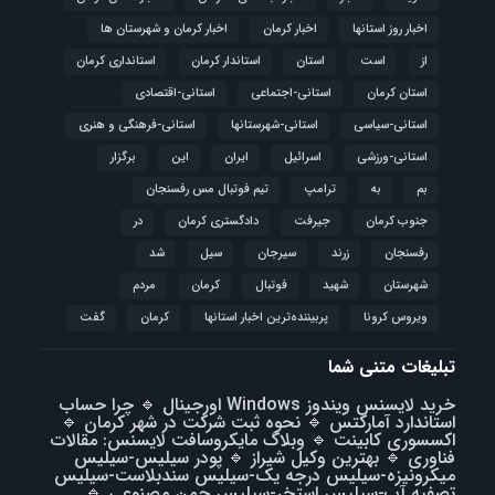
اخبار روز استانها
اخبار کرمان
اخبار کرمان و شهرستان ها
از
است
استان
استاندار کرمان
استانداری کرمان
استان کرمان
استانی-اجتماعی
استانی-اقتصادی
استانی-سیاسی
استانی-شهرستانها
استانی-فرهنگی و هنری
استانی-ورزشی
اسرائیل
ایران
این
برگزار
بم
به
ترامپ
تیم فوتبال مس رفسنجان
جنوب کرمان
جیرفت
دادگستری کرمان
در
رفسنجان
زرند
سیرجان
سیل
شد
شهرستان
شهید
فوتبال
كرمان
مردم
ویروس کرونا
پربیننده‌ترین اخبار استانها
کرمان
گفت
تبلیغات متنی شما
خرید لایسنس ویندوز Windows اورجینال
🔹
چرا حساب
استاندارد آمارکتس
🔹
نحوه ثبت شرکت در شهر کرمان
🔹
اکسسوری کابینت
🔹
وبلاگ مایکروسافت لایسنس: مقالات
فناوری
🔹
بهترین وکیل شیراز
🔹
پودر سیلیس-سیلیس
میکرونیزه-سیلیس درجه یک-سیلیس سندبلاست-سیلیس
تصفیه آب-سیلیس استخر-سیلیس چمن مصنوعی
🔹