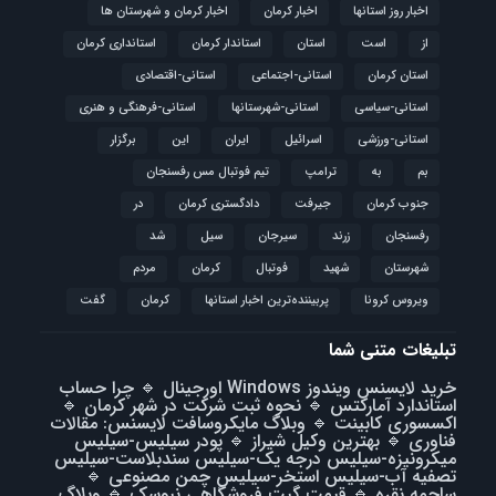
اخبار روز استانها
اخبار کرمان
اخبار کرمان و شهرستان ها
از
است
استان
استاندار کرمان
استانداری کرمان
استان کرمان
استانی-اجتماعی
استانی-اقتصادی
استانی-سیاسی
استانی-شهرستانها
استانی-فرهنگی و هنری
استانی-ورزشی
اسرائیل
ایران
این
برگزار
بم
به
ترامپ
تیم فوتبال مس رفسنجان
جنوب کرمان
جیرفت
دادگستری کرمان
در
رفسنجان
زرند
سیرجان
سیل
شد
شهرستان
شهید
فوتبال
كرمان
مردم
ویروس کرونا
پربیننده‌ترین اخبار استانها
کرمان
گفت
تبلیغات متنی شما
خرید لایسنس ویندوز Windows اورجینال
🔹
چرا حساب
استاندارد آمارکتس
🔹
نحوه ثبت شرکت در شهر کرمان
🔹
اکسسوری کابینت
🔹
وبلاگ مایکروسافت لایسنس: مقالات
فناوری
🔹
بهترین وکیل شیراز
🔹
پودر سیلیس-سیلیس
میکرونیزه-سیلیس درجه یک-سیلیس سندبلاست-سیلیس
تصفیه آب-سیلیس استخر-سیلیس چمن مصنوعی
🔹
ساچمه نقره
🔹
قیمت گیت فروشگاهی نیوسک
🔹
وبلاگ