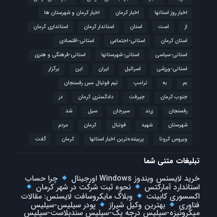
اخبار روز استانها
اخبار کرمان
اخبار کرمان و شهرستان ها
از
است
استان
استاندار کرمان
استانداری کرمان
استان کرمان
استانی-اجتماعی
استانی-اقتصادی
استانی-سیاسی
استانی-شهرستانها
استانی-فرهنگی و هنری
استانی-ورزشی
اسرائیل
ایران
این
برگزار
بم
به
ترامپ
تیم فوتبال مس رفسنجان
جنوب کرمان
جیرفت
دادگستری کرمان
در
رفسنجان
زرند
سیرجان
سیل
شد
شهرستان
شهید
فوتبال
كرمان
مردم
ویروس کرونا
پربیننده‌ترین اخبار استانها
کرمان
گفت
تبلیغات متنی شما
خرید لایسنس ویندوز Windows اورجینال
چرا حساب
استاندارد آمارکتس
نحوه ثبت شرکت در شهر کرمان
اکسسوری کابینت
وبلاگ مایکروسافت لایسنس: مقالات
فناوری
بهترین وکیل شیراز
پودر سیلیس-سیلیس
میکرونیزه-سیلیس درجه یک-سیلیس سندبلاست-سیلیس