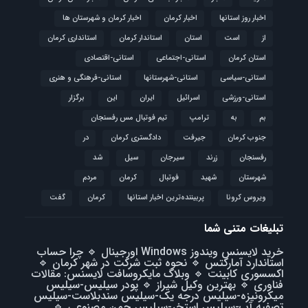
اخبار روز استانها
اخبار کرمان
اخبار کرمان و شهرستان ها
از
است
استان
استاندار کرمان
استانداری کرمان
استان کرمان
استانی-اجتماعی
استانی-اقتصادی
استانی-سیاسی
استانی-شهرستانها
استانی-فرهنگی و هنری
استانی-ورزشی
اسرائیل
ایران
این
برگزار
بم
به
ترامپ
تیم فوتبال مس رفسنجان
جنوب کرمان
جیرفت
دادگستری کرمان
در
رفسنجان
زرند
سیرجان
سیل
شد
شهرستان
شهید
فوتبال
كرمان
مردم
ویروس کرونا
پربیننده‌ترین اخبار استانها
کرمان
گفت
تبلیغات متنی شما
خرید لایسنس ویندوز Windows اورجینال
🔹
چرا حساب
استاندارد آمارکتس
🔹
نحوه ثبت شرکت در شهر کرمان
🔹
اکسسوری کابینت
🔹
وبلاگ مایکروسافت لایسنس: مقالات
فناوری
🔹
بهترین وکیل شیراز
🔹
پودر سیلیس-سیلیس
میکرونیزه-سیلیس درجه یک-سیلیس سندبلاست-سیلیس
تصفیه آب-سیلیس استخر-سیلیس چمن مصنوعی
🔹