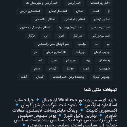
اخبار روز استانها
اخبار کرمان
اخبار کرمان و شهرستان ها
از
است
استان
استاندار کرمان
استانداری کرمان
استان کرمان
استانی-اجتماعی
استانی-اقتصادی
استانی-سیاسی
استانی-شهرستانها
استانی-فرهنگی و هنری
استانی-ورزشی
اسرائیل
ایران
این
برگزار
بم
به
ترامپ
تیم فوتبال مس رفسنجان
جنوب کرمان
جیرفت
دادگستری کرمان
در
رفسنجان
زرند
سیرجان
سیل
شد
شهرستان
شهید
فوتبال
كرمان
مردم
ویروس کرونا
پربیننده‌ترین اخبار استانها
کرمان
گفت
تبلیغات متنی شما
خرید لایسنس ویندوز Windows اورجینال
چرا حساب
استاندارد آمارکتس
نحوه ثبت شرکت در شهر کرمان
اکسسوری کابینت
وبلاگ مایکروسافت لایسنس: مقالات
فناوری
بهترین وکیل شیراز
پودر سیلیس-سیلیس
میکرونیزه-سیلیس درجه یک-سیلیس سندبلاست-سیلیس
تصفیه آب-سیلیس استخر-سیلیس چمن مصنوعی