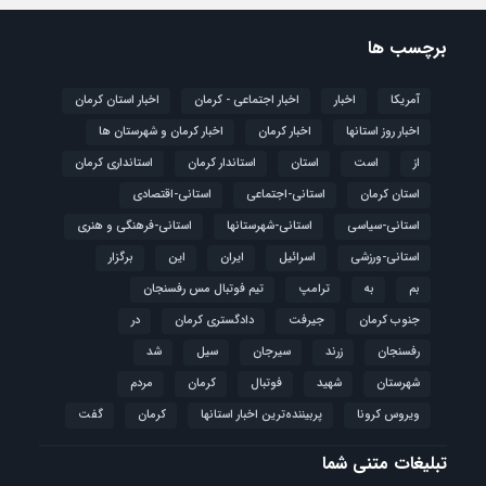
برچسب ها
آمریکا
اخبار
اخبار اجتماعی - کرمان
اخبار استان کرمان
اخبار روز استانها
اخبار کرمان
اخبار کرمان و شهرستان ها
از
است
استان
استاندار کرمان
استانداری کرمان
استان کرمان
استانی-اجتماعی
استانی-اقتصادی
استانی-سیاسی
استانی-شهرستانها
استانی-فرهنگی و هنری
استانی-ورزشی
اسرائیل
ایران
این
برگزار
بم
به
ترامپ
تیم فوتبال مس رفسنجان
جنوب کرمان
جیرفت
دادگستری کرمان
در
رفسنجان
زرند
سیرجان
سیل
شد
شهرستان
شهید
فوتبال
كرمان
مردم
ویروس کرونا
پربیننده‌ترین اخبار استانها
کرمان
گفت
تبلیغات متنی شما