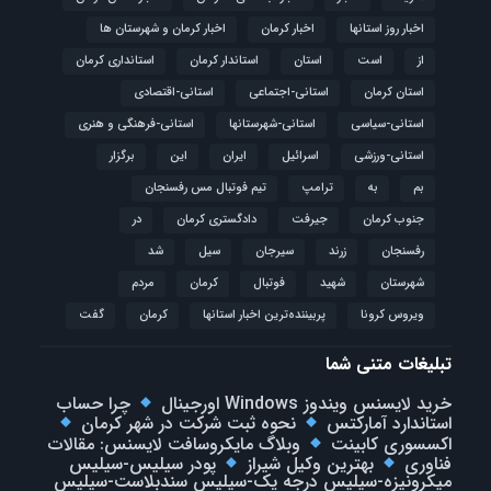
اخبار روز استانها
اخبار کرمان
اخبار کرمان و شهرستان ها
از
است
استان
استاندار کرمان
استانداری کرمان
استان کرمان
استانی-اجتماعی
استانی-اقتصادی
استانی-سیاسی
استانی-شهرستانها
استانی-فرهنگی و هنری
استانی-ورزشی
اسرائیل
ایران
این
برگزار
بم
به
ترامپ
تیم فوتبال مس رفسنجان
جنوب کرمان
جیرفت
دادگستری کرمان
در
رفسنجان
زرند
سیرجان
سیل
شد
شهرستان
شهید
فوتبال
كرمان
مردم
ویروس کرونا
پربیننده‌ترین اخبار استانها
کرمان
گفت
تبلیغات متنی شما
خرید لایسنس ویندوز Windows اورجینال
چرا حساب
استاندارد آمارکتس
نحوه ثبت شرکت در شهر کرمان
اکسسوری کابینت
وبلاگ مایکروسافت لایسنس: مقالات
فناوری
بهترین وکیل شیراز
پودر سیلیس-سیلیس
میکرونیزه-سیلیس درجه یک-سیلیس سندبلاست-سیلیس