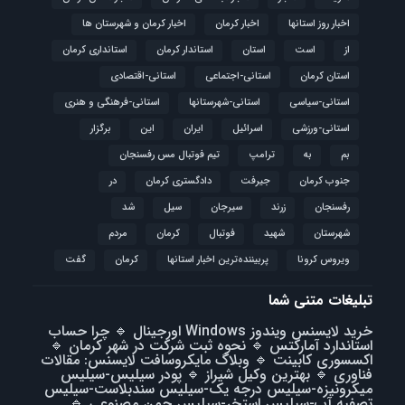
اخبار روز استانها
اخبار کرمان
اخبار کرمان و شهرستان ها
از
است
استان
استاندار کرمان
استانداری کرمان
استان کرمان
استانی-اجتماعی
استانی-اقتصادی
استانی-سیاسی
استانی-شهرستانها
استانی-فرهنگی و هنری
استانی-ورزشی
اسرائیل
ایران
این
برگزار
بم
به
ترامپ
تیم فوتبال مس رفسنجان
جنوب کرمان
جیرفت
دادگستری کرمان
در
رفسنجان
زرند
سیرجان
سیل
شد
شهرستان
شهید
فوتبال
كرمان
مردم
ویروس کرونا
پربیننده‌ترین اخبار استانها
کرمان
گفت
تبلیغات متنی شما
خرید لایسنس ویندوز Windows اورجینال
🔹
چرا حساب
استاندارد آمارکتس
🔹
نحوه ثبت شرکت در شهر کرمان
🔹
اکسسوری کابینت
🔹
وبلاگ مایکروسافت لایسنس: مقالات
فناوری
🔹
بهترین وکیل شیراز
🔹
پودر سیلیس-سیلیس
میکرونیزه-سیلیس درجه یک-سیلیس سندبلاست-سیلیس
تصفیه آب-سیلیس استخر-سیلیس چمن مصنوعی
🔹