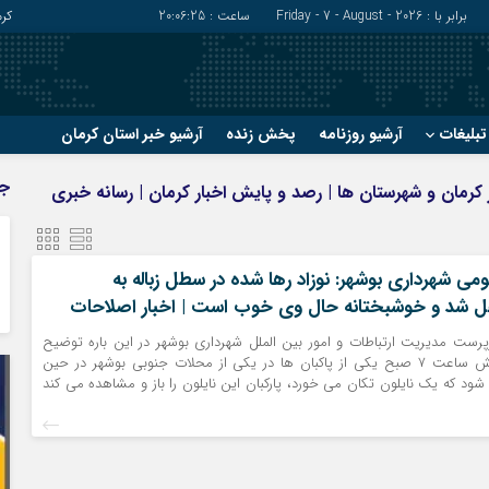
برابر با : Friday - 7 - August - 2026
ساعت :
20:06:26
کر
بلیغات
آرشیو روزنامه
پخش زنده
آرشیو خبر استان کرمان
?
?
ج
بار کرمان و شهرستان ها | رصد و پایش اخبار کرمان | رسانه خبری
رفسنجان
شهربابک
ریگان
عنبرآباد
زرند
فاریاب
می شهرداری بوشهر: نوزاد رها شده در سطل زباله به
ل شد و خوشبختانه حال وی خوب است | اخبار اصلاحات
سیرجان
فهرج
رست مدیریت ارتباطات و امور بین الملل شهرداری بوشهر در این باره توضیح
داد: یک هفته پیش ساعت ۷ صبح یکی از پاکبان ها در یکی از محلات جنوبی بوشهر در حین
د که یک نایلون تکان می خورد، پارکبان این نایلون را باز و مشاهده می کند