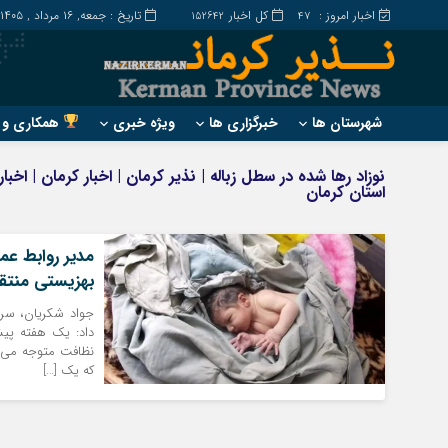
اخبار امروز :
کل اخبار
تاریخ : جمعه, ۱۶ مرداد , ۱۴۰۵
152642
47
شهرستان ها
خبرگزاری ها
ویژه خبری
همکاری و ت
?
?
نوزاد رها شده در سطل زباله | نذیر کرمان | اخبار کرمان | اخ
استان کرمان
ارزوئیه
بم
انار
جیرفت
بافت
رابر
مدیر روابط عمو
بهزیستی منتق
بردسیر
راور
جواد شکریان، سرپ
نظافت متوجه می شو
که یک […]