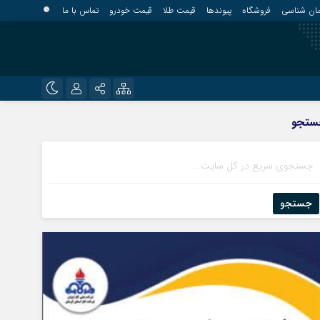
مان شناسی
فروشگاه
پیوندها
قیمت طلا
قیمت خودرو
تماس با ما
?
نام کاربری یا نشانی ایمیل
اینستاگرام
ستجو
قلعه گنج
تلگرام
کهنوج
رمز عبور
روبیکا
کوهبنان
منوجان
جستجو
ایتا
نرماشیر
مرا به خاطر بسپار