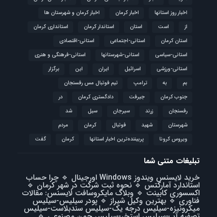
اخبار روز استانها
اخبار کرمان
اخبار کرمان و شهرستان ها
از
است
استان
استاندار کرمان
استانداری کرمان
استان کرمان
استانی-اجتماعی
استانی-اقتصادی
استانی-سیاسی
استانی-شهرستانها
استانی-فرهنگی و هنری
استانی-ورزشی
اسرائیل
ایران
این
برگزار
بم
به
ترامپ
تیم فوتبال مس رفسنجان
جنوب کرمان
جیرفت
دادگستری کرمان
در
رفسنجان
زرند
سیرجان
سیل
شد
شهرستان
شهید
فوتبال
كرمان
مردم
ویروس کرونا
پربیننده‌ترین اخبار استانها
کرمان
گفت
تبلیغات متنی شما
خرید لایسنس ویندوز Windows اورجینال
🔹
چرا حساب
استاندارد آمارکتس
🔹
نحوه ثبت شرکت در شهر کرمان
🔹
اکسسوری کابینت
🔹
وبلاگ مایکروسافت لایسنس: مقالات
فناوری
🔹
بهترین وکیل شیراز
🔹
پودر سیلیس-سیلیس
میکرونیزه-سیلیس درجه یک-سیلیس سندبلاست-سیلیس
تصفیه آب-سیلیس استخر-سیلیس چمن مصنوعی
🔹