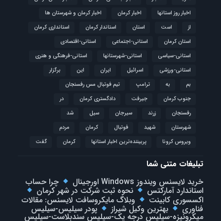
اخبار روز استانها
اخبار کرمان
اخبار کرمان و شهرستان ها
از
است
استان
استاندار کرمان
استانداری کرمان
استان کرمان
استانی-اجتماعی
استانی-اقتصادی
استانی-سیاسی
استانی-شهرستانها
استانی-فرهنگی و هنری
استانی-ورزشی
اسرائیل
ایران
این
برگزار
بم
به
ترامپ
تیم فوتبال مس رفسنجان
جنوب کرمان
جیرفت
دادگستری کرمان
در
رفسنجان
زرند
سیرجان
سیل
شد
شهرستان
شهید
فوتبال
كرمان
مردم
ویروس کرونا
پربیننده‌ترین اخبار استانها
کرمان
گفت
تبلیغات متنی شما
خرید لایسنس ویندوز Windows اورجینال
چرا حساب
استاندارد آمارکتس
نحوه ثبت شرکت در شهر کرمان
اکسسوری کابینت
وبلاگ مایکروسافت لایسنس: مقالات
فناوری
بهترین وکیل شیراز
پودر سیلیس-سیلیس
میکرونیزه-سیلیس درجه یک-سیلیس سندبلاست-سیلیس