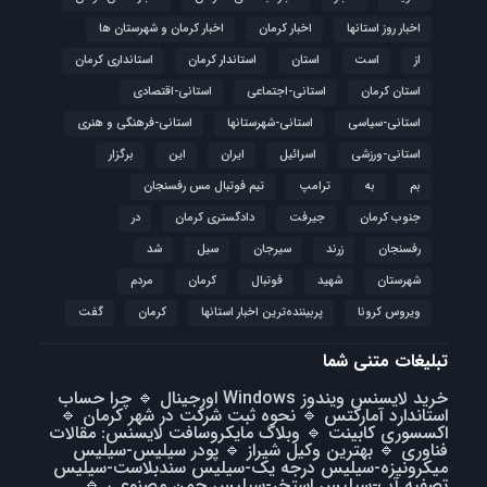
اخبار روز استانها
اخبار کرمان
اخبار کرمان و شهرستان ها
از
است
استان
استاندار کرمان
استانداری کرمان
استان کرمان
استانی-اجتماعی
استانی-اقتصادی
استانی-سیاسی
استانی-شهرستانها
استانی-فرهنگی و هنری
استانی-ورزشی
اسرائیل
ایران
این
برگزار
بم
به
ترامپ
تیم فوتبال مس رفسنجان
جنوب کرمان
جیرفت
دادگستری کرمان
در
رفسنجان
زرند
سیرجان
سیل
شد
شهرستان
شهید
فوتبال
كرمان
مردم
ویروس کرونا
پربیننده‌ترین اخبار استانها
کرمان
گفت
تبلیغات متنی شما
خرید لایسنس ویندوز Windows اورجینال
🔹
چرا حساب
استاندارد آمارکتس
🔹
نحوه ثبت شرکت در شهر کرمان
🔹
اکسسوری کابینت
🔹
وبلاگ مایکروسافت لایسنس: مقالات
فناوری
🔹
بهترین وکیل شیراز
🔹
پودر سیلیس-سیلیس
میکرونیزه-سیلیس درجه یک-سیلیس سندبلاست-سیلیس
تصفیه آب-سیلیس استخر-سیلیس چمن مصنوعی
🔹