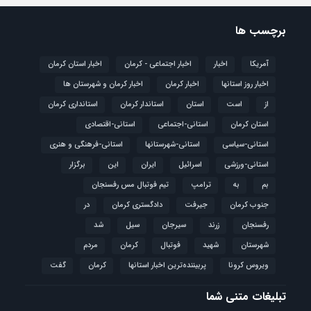
برچسب ها
آمریکا
اخبار
اخبار اجتماعی - کرمان
اخبار استان کرمان
اخبار روز استانها
اخبار کرمان
اخبار کرمان و شهرستان ها
از
است
استان
استاندار کرمان
استانداری کرمان
استان کرمان
استانی-اجتماعی
استانی-اقتصادی
استانی-سیاسی
استانی-شهرستانها
استانی-فرهنگی و هنری
استانی-ورزشی
اسرائیل
ایران
این
برگزار
بم
به
ترامپ
تیم فوتبال مس رفسنجان
جنوب کرمان
جیرفت
دادگستری کرمان
در
رفسنجان
زرند
سیرجان
سیل
شد
شهرستان
شهید
فوتبال
كرمان
مردم
ویروس کرونا
پربیننده‌ترین اخبار استانها
کرمان
گفت
تبلیغات متنی شما