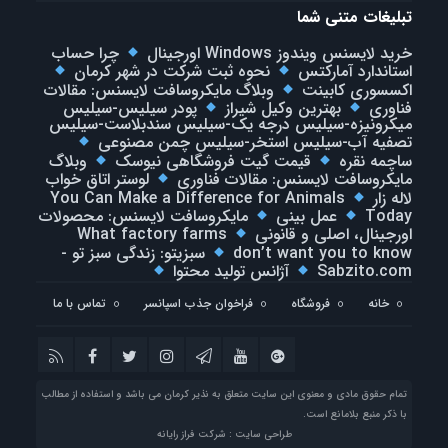
تبلیغات متنی شما
خرید لایسنس ویندوز Windows اورجینال
چرا حساب
استاندارد آمارکتس
نحوه ثبت شرکت در شهر کرمان
اکسسوری کابینت
وبلاگ مایکروسافت لایسنس: مقالات
فناوری
بهترین وکیل شیراز
پودر سیلیس-سیلیس
میکرونیزه-سیلیس درجه یک-سیلیس سندبلاست-سیلیس
تصفیه آب-سیلیس استخر-سیلیس چمن مصنوعی
ساچمه نقره
قیمت گیت فروشگاهی نیوسک
وبلاگ
مایکروسافت لایسنس: مقالات فناوری
لوستر اتاق خواب
لاله زار
You Can Make a Difference for Animals
Today
عمل بینی
مایکروسافت لایسنس: محصولات
اورجینال، اصلی و قانونی
What factory farms
don’t want you to know
سبزیتو: زندگی سبز تو -
Sabzito.com
آژانس تولید محتوا
خانه
فروشگاه
فراخوان جذب اسپانسر
تماس با ما
تمام حقوق مادی و معنوی این سایت متعلق به نذیر کرمان می باشد و استفاده از مطالب
با ذکر منبع بلامانع است.
طراحی سایت : شرکت فراز رایانه