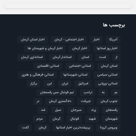
برچسب ها
آمریکا
اخبار
اخبار اجتماعی - کرمان
اخبار استان کرمان
اخبار روز استانها
اخبار کرمان
اخبار کرمان و شهرستان ها
از
است
استان
استاندار کرمان
استانداری کرمان
استان کرمان
استانی-اجتماعی
استانی-اقتصادی
استانی-سیاسی
استانی-شهرستانها
استانی-فرهنگی و هنری
استانی-ورزشی
اسرائیل
ایران
این
برگزار
بم
به
ترامپ
تیم فوتبال مس رفسنجان
جنوب کرمان
جیرفت
دادگستری کرمان
در
رفسنجان
زرند
سیرجان
سیل
شد
شهرستان
شهید
فوتبال
كرمان
مردم
ویروس کرونا
پربیننده‌ترین اخبار استانها
کرمان
گفت