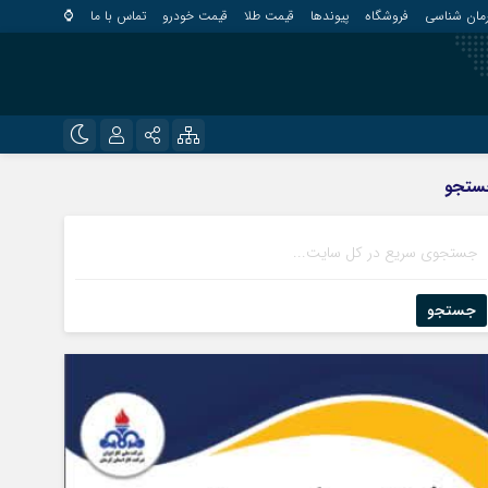
مان شناسی
فروشگاه
پیوندها
قیمت طلا
قیمت خودرو
تماس با ما
⌚
?
نام کاربری یا نشانی ایمیل
اینستاگرام
ستجو
قلعه گنج
تلگرام
کهنوج
رمز عبور
روبیکا
کوهبنان
منوجان
جستجو
ایتا
نرماشیر
مرا به خاطر بسپار