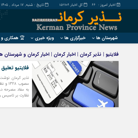
اخبار امروز :
کل اخبار
تاریخ : شنبه, ۱۷ مرداد , ۱۴۰۵
152709
66
شهرستان ها
خبرگزاری ها
ویژه خبری
🏆 همکاری و ت
?
?
فلایتیو | نذیر کرمان | اخبار کرمان | اخبار کرمان و شهرستان
ارزوئیه
بم
فلایتیو تعلیق 
انار
جیرفت
بافت
رابر
مصوب ۸
بردسیر
راور
نظارت بر تاسیس و 