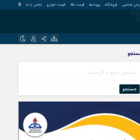
مان شناسی
فروشگاه
پیوندها
قیمت طلا
قیمت خودرو
تماس با ما
⌚
?
نام کاربری یا نشانی ایمیل
اینستاگرام
ستجو
قلعه گنج
تلگرام
کهنوج
رمز عبور
روبیکا
کوهبنان
منوجان
جستجو
ایتا
نرماشیر
مرا به خاطر بسپار