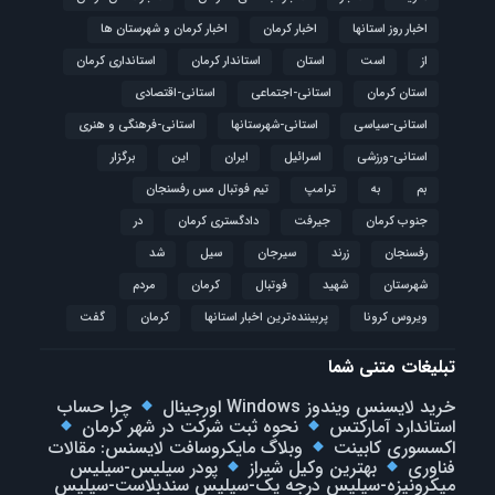
اخبار روز استانها
اخبار کرمان
اخبار کرمان و شهرستان ها
از
است
استان
استاندار کرمان
استانداری کرمان
استان کرمان
استانی-اجتماعی
استانی-اقتصادی
استانی-سیاسی
استانی-شهرستانها
استانی-فرهنگی و هنری
استانی-ورزشی
اسرائیل
ایران
این
برگزار
بم
به
ترامپ
تیم فوتبال مس رفسنجان
جنوب کرمان
جیرفت
دادگستری کرمان
در
رفسنجان
زرند
سیرجان
سیل
شد
شهرستان
شهید
فوتبال
كرمان
مردم
ویروس کرونا
پربیننده‌ترین اخبار استانها
کرمان
گفت
تبلیغات متنی شما
خرید لایسنس ویندوز Windows اورجینال
چرا حساب
استاندارد آمارکتس
نحوه ثبت شرکت در شهر کرمان
اکسسوری کابینت
وبلاگ مایکروسافت لایسنس: مقالات
فناوری
بهترین وکیل شیراز
پودر سیلیس-سیلیس
میکرونیزه-سیلیس درجه یک-سیلیس سندبلاست-سیلیس