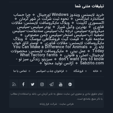
تبلیغات متنی شما
خرید لایسنس ویندوز Windows اورجینال
🔹
چرا حساب
استاندارد آمارکتس
🔹
نحوه ثبت شرکت در شهر کرمان
🔹
اکسسوری کابینت
🔹
وبلاگ مایکروسافت لایسنس: مقالات
فناوری
🔹
بهترین وکیل شیراز
🔹
پودر سیلیس-سیلیس
میکرونیزه-سیلیس درجه یک-سیلیس سندبلاست-سیلیس
تصفیه آب-سیلیس استخر-سیلیس چمن مصنوعی
🔹
ساچمه نقره
🔹
قیمت گیت فروشگاهی نیوسک
🔹
وبلاگ
مایکروسافت لایسنس: مقالات فناوری
🔹
لوستر اتاق خواب
لاله زار
🔹
You Can Make a Difference for Animals
Today
🔹
عمل بینی
🔹
مایکروسافت لایسنس: محصولات
اورجینال، اصلی و قانونی
🔹
What factory farms
don’t want you to know
🔹
سبزیتو: زندگی سبز تو -
Sabzito.com
🔹
آژانس تولید محتوا
🔹
خانه
فروشگاه
فراخوان جذب اسپانسر
تماس با ما
تمام حقوق مادی و معنوی این سایت متعلق به نذیر کرمان می باشد و استفاده از مطالب
با ذکر منبع بلامانع است.
طراحی سایت : شرکت فراز رایانه