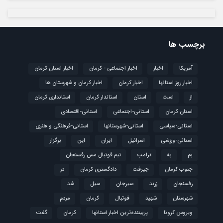
برچسب ها
آمریکا
اخبار
اخبار اجتماعی - کرمان
اخبار استان کرمان
اخبار روز استانها
اخبار کرمان
اخبار کرمان و شهرستان ها
از
است
استان
استاندار کرمان
استانداری کرمان
استان کرمان
استانی-اجتماعی
استانی-اقتصادی
استانی-سیاسی
استانی-شهرستانها
استانی-فرهنگی و هنری
استانی-ورزشی
اسرائیل
ایران
این
برگزار
بم
به
ترامپ
تیم فوتبال مس رفسنجان
جنوب کرمان
جیرفت
دادگستری کرمان
در
رفسنجان
زرند
سیرجان
سیل
شد
شهرستان
شهید
فوتبال
كرمان
مردم
ویروس کرونا
پربیننده‌ترین اخبار استانها
کرمان
گفت