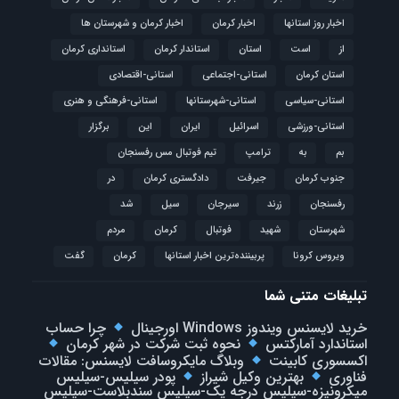
اخبار روز استانها
اخبار کرمان
اخبار کرمان و شهرستان ها
از
است
استان
استاندار کرمان
استانداری کرمان
استان کرمان
استانی-اجتماعی
استانی-اقتصادی
استانی-سیاسی
استانی-شهرستانها
استانی-فرهنگی و هنری
استانی-ورزشی
اسرائیل
ایران
این
برگزار
بم
به
ترامپ
تیم فوتبال مس رفسنجان
جنوب کرمان
جیرفت
دادگستری کرمان
در
رفسنجان
زرند
سیرجان
سیل
شد
شهرستان
شهید
فوتبال
كرمان
مردم
ویروس کرونا
پربیننده‌ترین اخبار استانها
کرمان
گفت
تبلیغات متنی شما
خرید لایسنس ویندوز Windows اورجینال
چرا حساب
استاندارد آمارکتس
نحوه ثبت شرکت در شهر کرمان
اکسسوری کابینت
وبلاگ مایکروسافت لایسنس: مقالات
فناوری
بهترین وکیل شیراز
پودر سیلیس-سیلیس
میکرونیزه-سیلیس درجه یک-سیلیس سندبلاست-سیلیس