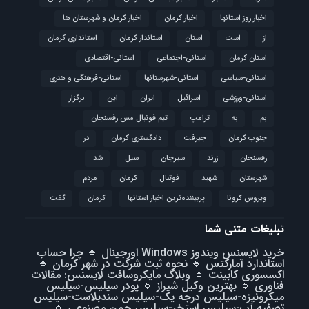
اخبار روز استانها
اخبار کرمان
اخبار کرمان و شهرستان ها
از
است
استان
استاندار کرمان
استانداری کرمان
استان کرمان
استانی-اجتماعی
استانی-اقتصادی
استانی-سیاسی
استانی-شهرستانها
استانی-فرهنگی و هنری
استانی-ورزشی
اسرائیل
ایران
این
برگزار
بم
به
ترامپ
تیم فوتبال مس رفسنجان
جنوب کرمان
جیرفت
دادگستری کرمان
در
رفسنجان
زرند
سیرجان
سیل
شد
شهرستان
شهید
فوتبال
كرمان
مردم
ویروس کرونا
پربیننده‌ترین اخبار استانها
کرمان
گفت
تبلیغات متنی شما
خرید لایسنس ویندوز Windows اورجینال
🔹
چرا حساب
استاندارد آمارکتس
🔹
نحوه ثبت شرکت در شهر کرمان
🔹
اکسسوری کابینت
🔹
وبلاگ مایکروسافت لایسنس: مقالات
فناوری
🔹
بهترین وکیل شیراز
🔹
پودر سیلیس-سیلیس
میکرونیزه-سیلیس درجه یک-سیلیس سندبلاست-سیلیس
تصفیه آب-سیلیس استخر-سیلیس چمن مصنوعی
🔹