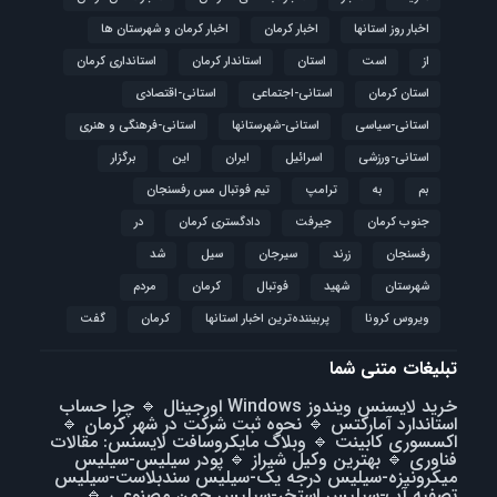
اخبار روز استانها
اخبار کرمان
اخبار کرمان و شهرستان ها
از
است
استان
استاندار کرمان
استانداری کرمان
استان کرمان
استانی-اجتماعی
استانی-اقتصادی
استانی-سیاسی
استانی-شهرستانها
استانی-فرهنگی و هنری
استانی-ورزشی
اسرائیل
ایران
این
برگزار
بم
به
ترامپ
تیم فوتبال مس رفسنجان
جنوب کرمان
جیرفت
دادگستری کرمان
در
رفسنجان
زرند
سیرجان
سیل
شد
شهرستان
شهید
فوتبال
كرمان
مردم
ویروس کرونا
پربیننده‌ترین اخبار استانها
کرمان
گفت
تبلیغات متنی شما
خرید لایسنس ویندوز Windows اورجینال
🔹
چرا حساب
استاندارد آمارکتس
🔹
نحوه ثبت شرکت در شهر کرمان
🔹
اکسسوری کابینت
🔹
وبلاگ مایکروسافت لایسنس: مقالات
فناوری
🔹
بهترین وکیل شیراز
🔹
پودر سیلیس-سیلیس
میکرونیزه-سیلیس درجه یک-سیلیس سندبلاست-سیلیس
تصفیه آب-سیلیس استخر-سیلیس چمن مصنوعی
🔹