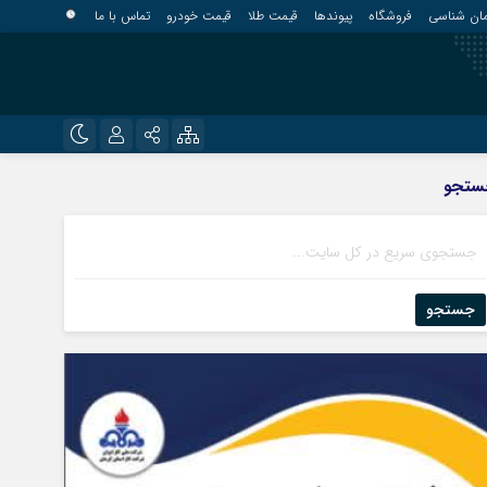
مان شناسی
فروشگاه
پیوندها
قیمت طلا
قیمت خودرو
تماس با ما
?
نام کاربری یا نشانی ایمیل
اینستاگرام
ستجو
قلعه گنج
تلگرام
کهنوج
رمز عبور
روبیکا
کوهبنان
منوجان
جستجو
ایتا
نرماشیر
مرا به خاطر بسپار