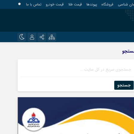
مان شناسی
فروشگاه
پیوندها
قیمت طلا
قیمت خودرو
تماس با ما
?
نام کاربری یا نشانی ایمیل
اینستاگرام
ستجو
قلعه گنج
تلگرام
کهنوج
رمز عبور
روبیکا
کوهبنان
منوجان
جستجو
ایتا
نرماشیر
مرا به خاطر بسپار