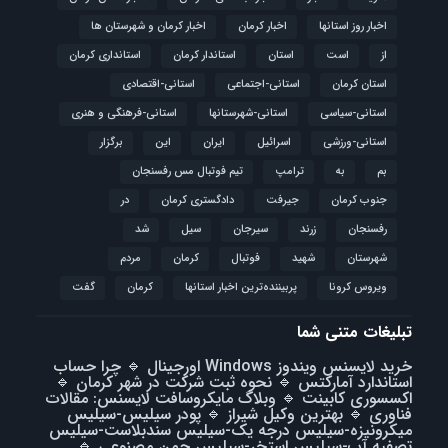
اخبار روز استانها
اخبار کرمان
اخبار کرمان و شهرستان ها
از
است
استان
استاندار کرمان
استانداری کرمان
استان کرمان
استانی-اجتماعی
استانی-اقتصادی
استانی-سیاسی
استانی-شهرستانها
استانی-فرهنگی و هنری
استانی-ورزشی
اسرائیل
ایران
این
برگزار
بم
به
ترامپ
تیم فوتبال مس رفسنجان
جنوب کرمان
جیرفت
دادگستری کرمان
در
رفسنجان
زرند
سیرجان
سیل
شد
شهرستان
شهید
فوتبال
كرمان
مردم
ویروس کرونا
پربیننده‌ترین اخبار استانها
کرمان
گفت
تبلیغات متنی شما
خرید لایسنس ویندوز Windows اورجینال
🔹
چرا حساب
استاندارد آمارکتس
🔹
نحوه ثبت شرکت در شهر کرمان
🔹
اکسسوری کابینت
🔹
وبلاگ مایکروسافت لایسنس: مقالات
فناوری
🔹
بهترین وکیل شیراز
🔹
پودر سیلیس-سیلیس
میکرونیزه-سیلیس درجه یک-سیلیس سندبلاست-سیلیس
تصفیه آب-سیلیس استخر-سیلیس چمن مصنوعی
🔹