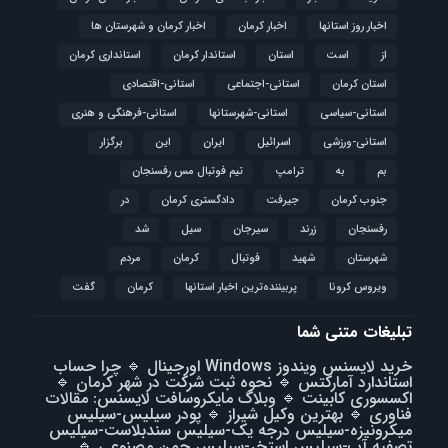
اخبار روز استانها
اخبار کرمان
اخبار کرمان و شهرستان ها
از
است
استان
استاندار کرمان
استانداری کرمان
استان کرمان
استانی-اجتماعی
استانی-اقتصادی
استانی-سیاسی
استانی-شهرستانها
استانی-فرهنگی و هنری
استانی-ورزشی
اسرائیل
ایران
این
برگزار
بم
به
ترامپ
تیم فوتبال مس رفسنجان
جنوب کرمان
جیرفت
دادگستری کرمان
در
رفسنجان
زرند
سیرجان
سیل
شد
شهرستان
شهید
فوتبال
كرمان
مردم
ویروس کرونا
پربیننده‌ترین اخبار استانها
کرمان
گفت
تبلیغات متنی شما
خرید لایسنس ویندوز Windows اورجینال
🔹
چرا حساب
استاندارد آمارکتس
🔹
نحوه ثبت شرکت در شهر کرمان
🔹
اکسسوری کابینت
🔹
وبلاگ مایکروسافت لایسنس: مقالات
فناوری
🔹
بهترین وکیل شیراز
🔹
پودر سیلیس-سیلیس
میکرونیزه-سیلیس درجه یک-سیلیس سندبلاست-سیلیس
تصفیه آب-سیلیس استخر-سیلیس چمن مصنوعی
🔹