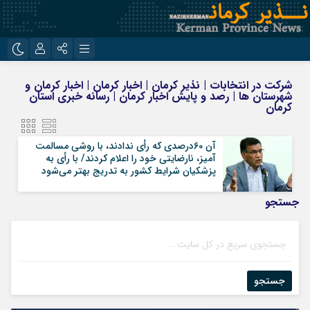
نام کاربری یا نشانی ایمیل
اینستاگرام
تلگرام
شرکت در انتخابات | نذیر کرمان | اخبار کرمان | اخبار کرمان و
شهرستان ها | رصد و پایش اخبار کرمان | رسانه خبری استان
روبیکا
ایتا
کرمان
رمز عبور
آن 60درصدی که رأی ندادند، با روشی مسالمت
آمیز، نارضایتی خود را اعلام کردند/ با رأی به
پزشکیان شرایط کشور به تدریج بهتر می‌شود
مرا به خاطر بسپار
جستجو
جستجو