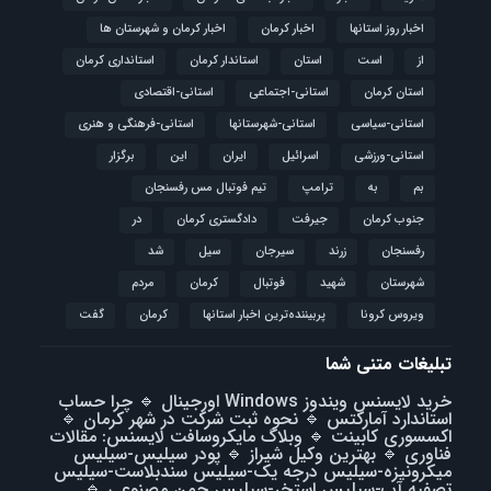
اخبار روز استانها
اخبار کرمان
اخبار کرمان و شهرستان ها
از
است
استان
استاندار کرمان
استانداری کرمان
استان کرمان
استانی-اجتماعی
استانی-اقتصادی
استانی-سیاسی
استانی-شهرستانها
استانی-فرهنگی و هنری
استانی-ورزشی
اسرائیل
ایران
این
برگزار
بم
به
ترامپ
تیم فوتبال مس رفسنجان
جنوب کرمان
جیرفت
دادگستری کرمان
در
رفسنجان
زرند
سیرجان
سیل
شد
شهرستان
شهید
فوتبال
كرمان
مردم
ویروس کرونا
پربیننده‌ترین اخبار استانها
کرمان
گفت
تبلیغات متنی شما
خرید لایسنس ویندوز Windows اورجینال
🔹
چرا حساب
استاندارد آمارکتس
🔹
نحوه ثبت شرکت در شهر کرمان
🔹
اکسسوری کابینت
🔹
وبلاگ مایکروسافت لایسنس: مقالات
فناوری
🔹
بهترین وکیل شیراز
🔹
پودر سیلیس-سیلیس
میکرونیزه-سیلیس درجه یک-سیلیس سندبلاست-سیلیس
تصفیه آب-سیلیس استخر-سیلیس چمن مصنوعی
🔹