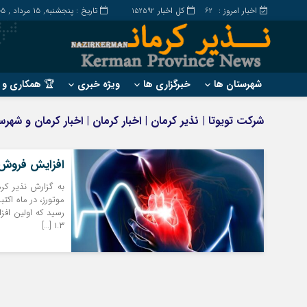
اخبار امروز :
کل اخبار
تاریخ : پنجشنبه, ۱۵ مرداد , ۱۴۰۵
152592
62
شهرستان ها
خبرگزاری ها
ویژه خبری
🏆 همکاری و ت
?
?
شرکت تویوتا | نذیر کرمان | اخبار کرمان | اخبار کرمان و شهر
ارزوئیه
بم
انار
جیرفت
افزایش فروش و 
بافت
رابر
به گزارش نذیر کرم
بردسیر
راور
رسید که اولین افز
۱.۳ […]