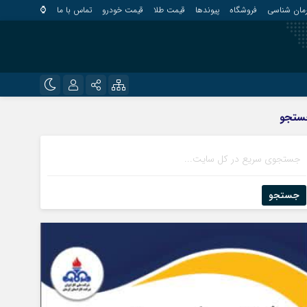
مان شناسی
فروشگاه
پیوندها
قیمت طلا
قیمت خودرو
تماس با ما
⌚
?
نام کاربری یا نشانی ایمیل
اینستاگرام
ستجو
قلعه گنج
تلگرام
کهنوج
رمز عبور
روبیکا
کوهبنان
منوجان
جستجو
ایتا
نرماشیر
مرا به خاطر بسپار