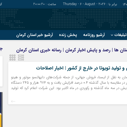
برابر با : Thursday - 6 - August - 2026
ساعت :
20:00:21
کر
بلیغات
آرشیو روزنامه
پخش زنده
آرشیو خبر استان کرمان
?
?
ج
ستان ها | رصد و پایش اخبار کرمان | رسانه خبری استان کرمان
رفسنجان
شهربابک
ریگان
عنبرآباد
تولید تویوتا در خارج از کشور | اخبار اصلاحات
زرند
فاریاب
ان به نقل از ایسنا، فروش جهانی، از جمله شرکت‌های دایهاتسو موتور و هینو
سیرجان
فهرج
موتورز، در ماه اکتبر در مقایسه با سال گذشته ۰.۴ درصد افزایش یافت و به ۹۷۴ هزار و ۲۴۵ دستگاه
ایش در سه ماه گذشته و رکوردی در ماه اکتبر بود. این شرکت اعلام کرد که تولید