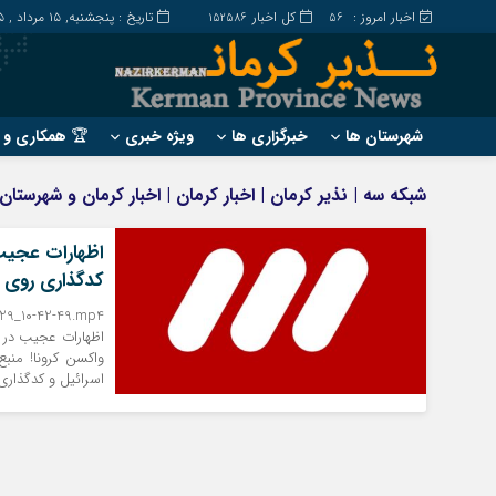
اخبار امروز :
کل اخبار
تاریخ : پنجشنبه, ۱۵ مرداد , ۱۴۰۵
152586
56
شهرستان ها
خبرگزاری ها
ویژه خبری
🏆 همکاری و ت
?
?
شبکه سه | نذیر کرمان | اخبار کرمان | اخبار کرمان و شهرستا
ارزوئیه
بم
انار
جیرفت
اظهارات عجیب 
کدگذاری روی اف
بافت
رابر
بردسیر
راور
-29_10-42-49.mp4
اظهارات عجیب در ش
واکسن کرونا! منبع
اسرائیل و کدگذاری 