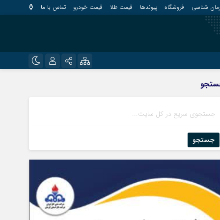
مان شناسی
فروشگاه
پیوندها
قیمت طلا
قیمت خودرو
تماس با ما
⌚
?
نام کاربری یا نشانی ایمیل
اینستاگرام
ستجو
قلعه گنج
تلگرام
کهنوج
رمز عبور
روبیکا
کوهبنان
منوجان
جستجو
ایتا
نرماشیر
مرا به خاطر بسپار