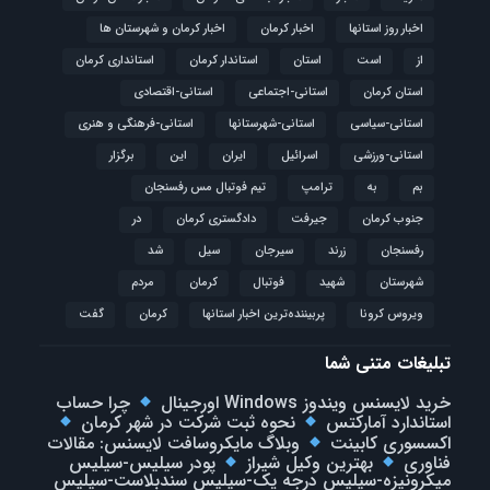
اخبار روز استانها
اخبار کرمان
اخبار کرمان و شهرستان ها
از
است
استان
استاندار کرمان
استانداری کرمان
استان کرمان
استانی-اجتماعی
استانی-اقتصادی
استانی-سیاسی
استانی-شهرستانها
استانی-فرهنگی و هنری
استانی-ورزشی
اسرائیل
ایران
این
برگزار
بم
به
ترامپ
تیم فوتبال مس رفسنجان
جنوب کرمان
جیرفت
دادگستری کرمان
در
رفسنجان
زرند
سیرجان
سیل
شد
شهرستان
شهید
فوتبال
كرمان
مردم
ویروس کرونا
پربیننده‌ترین اخبار استانها
کرمان
گفت
تبلیغات متنی شما
خرید لایسنس ویندوز Windows اورجینال
چرا حساب
استاندارد آمارکتس
نحوه ثبت شرکت در شهر کرمان
اکسسوری کابینت
وبلاگ مایکروسافت لایسنس: مقالات
فناوری
بهترین وکیل شیراز
پودر سیلیس-سیلیس
میکرونیزه-سیلیس درجه یک-سیلیس سندبلاست-سیلیس